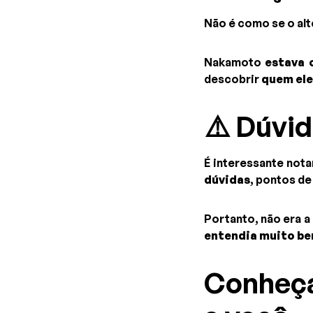
Não é como se o al
Nakamoto
estava 
descobrir
quem ele
⚠️ Dúvid
É interessante nota
dúvidas
, pontos d
Portanto, não era 
entendia muito be
Conheça