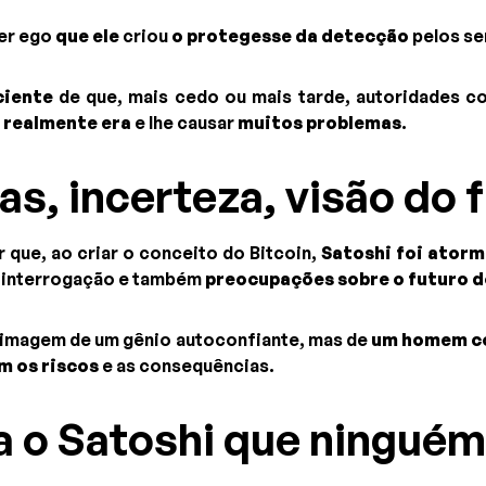
ter ego
que ele
criou
o protegesse da detecção
pelos se
ciente
de que, mais cedo ou mais tarde, autoridades 
 realmente era
e lhe causar
muitos problemas
.
as, incerteza, visão do 
r que, ao criar o conceito do Bitcoin,
Satoshi foi ator
e interrogação e também
preocupações sobre o futuro d
a imagem de um gênio autoconfiante, mas de
um homem c
m os riscos
e as consequências.
 o Satoshi que ninguém