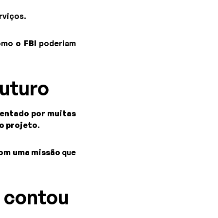
rviços.
como
o FBI
poderiam
futuro
mentado por muitas
o projeto
.
om uma missão
que
 contou