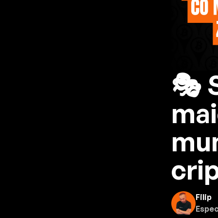
🎭 
mai
mun
cri
Filip
Espec