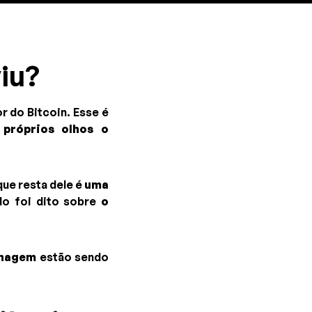
iu?
 do Bitcoin. Esse é
próprios olhos o
que resta dele é
uma
do foi dito sobre
o
onagem
estão sendo