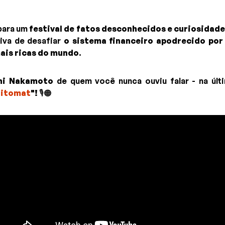
para um
festival de fatos desconhecidos e curiosidad
iva de desafiar
o sistema financeiro apodrecido por
ais ricas do mundo
.
hi Nakamoto
de quem você nunca ouviu falar - na últ
Bitomat
"!
🎙️🟠