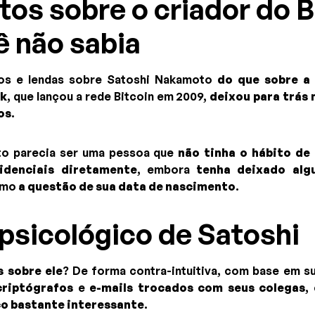
tos sobre o criador do B
ê não sabia
os e lendas sobre Satoshi Nakamoto
do que sobre a
nk
, que lançou a rede Bitcoin em 2009,
deixou para trás 
os
.
o parecia ser uma pessoa que
não tinha o hábito de
idenciais diretamente
, embora
tenha deixado alg
omo
a questão de sua data de nascimento
.
psicológico de Satoshi
 sobre ele
? De forma contra-intuitiva, com base em s
criptógrafos
e
e-mails trocados com seus colegas
,
co bastante interessante
.