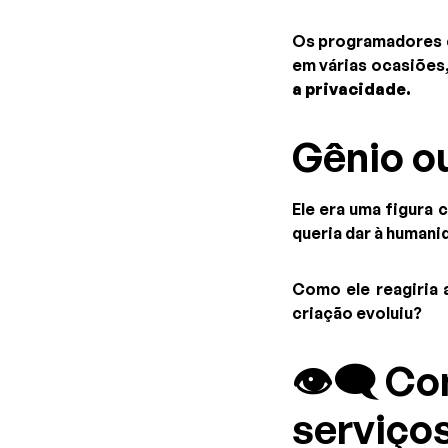
Os programadores q
em várias ocasiões
a privacidade.
Gênio ou
Ele era uma figura
queria dar à human
Como ele reagiria
criação evoluiu?
👁️‍🗨️ 
serviço