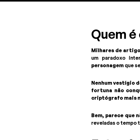
Quem é 
Milhares de artig
um paradoxo inter
personagem
que s
Nenhum vestígio de
fortuna não conqu
criptógrafo mais m
Bem, parece que n
reveladas o tempo 