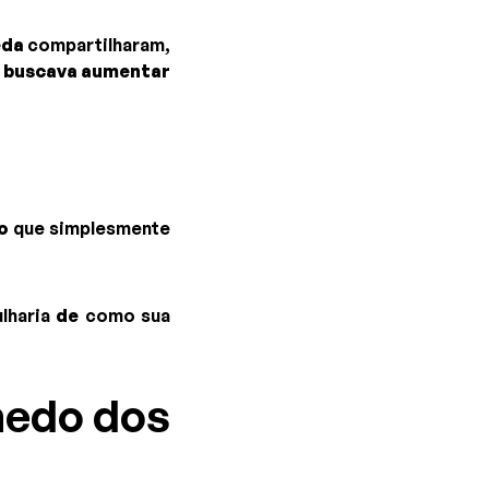
eda
compartilharam,
e buscava aumentar
o
que simplesmente
lharia
de
como sua
 medo dos