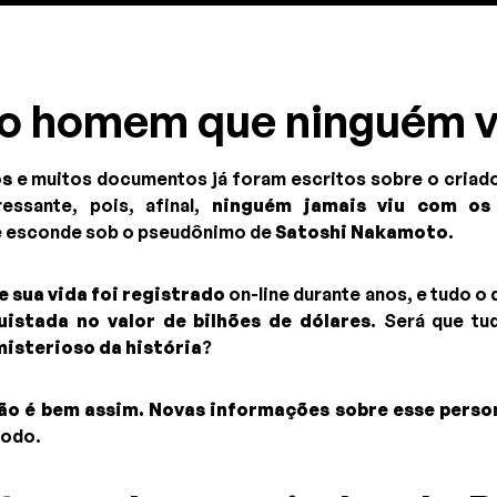
o homem que ninguém v
os
e muitos documentos já foram escritos sobre o criador
essante, pois, afinal,
ninguém jamais viu com os 
e esconde sob o pseudônimo de
Satoshi Nakamoto
.
 sua vida foi registrado
on-line durante anos, e tudo o 
istada no valor de bilhões de dólares
. Será que tu
isterioso da história
?
ão é bem assim.
Novas informações sobre esse pers
todo.