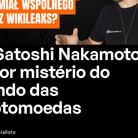
Satoshi Nakamoto
or mistério do
do das
ptomoedas
ialista