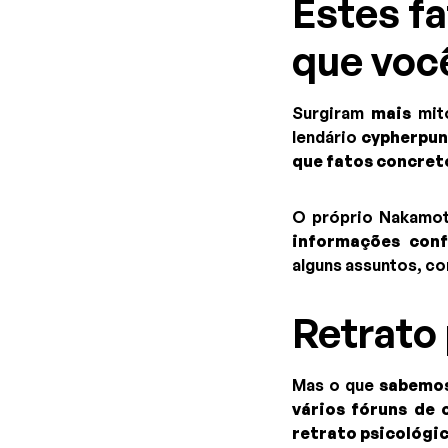
Estes fa
que voc
Surgiram
mais
mit
lendário
cypherpu
que fatos concret
O próprio Nakamot
informações conf
alguns assuntos, c
Retrato 
Mas o que
sabemos
vários fóruns de 
retrato psicológi