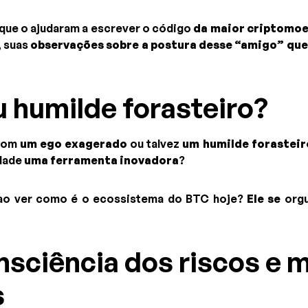
ue o ajudaram a escrever o código
da maior criptomo
, suas
observações sobre a postura desse “amigo” qu
 humilde forasteiro?
 com
um ego exagerado
ou talvez
um humilde forasteir
idade
uma ferramenta inovadora
?
 ao ver como é o ecossistema do BTC hoje?
Ele se
orgu
Consciência dos riscos e
s