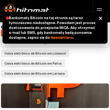
×
Bankomaty Bitcoin na tej stronie są teraz
tymczasowo niedostępne. Powodem jest proces
caixas eletrônicos de Bitcoin - mapa
dostosowania do przepisów MiCA. Aby otrzymać
e-mail lub SMS, gdy bankomaty będą ponownie
Mostrar minha localização
dostępne, zapisz się do
Newslettera
.
Caixa eletrônico de Bitcoin em Limassol
Caixa eletrônico de Bitcoin em Pafos
Caixa eletrônico de Bitcoin em Larnaca