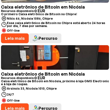
Caixa eletrônico de Bitcoin em Nicósia
0 EUR
Recursos disponíveis:
O primeiro Caixa eletrônico de Bitcoin no Chipre!
Nikis 46, Nicósia 1086, Chipre
Esse caixa eletrônico de Bitcoin no Chipre está aberto 24 horas
por dia, 7 dias por semana.
Off-line
Leia mais
Percurso
Caixa eletrônico de Bitcoin em Nicósia
0 EUR
Recursos disponíveis:
Caixa eletrônico de Bitcoin em Nicósia, próximo à loja GMS Electronic
e à loja de roupas.
Arsinois 33, Nicósia 1010, Chipre
24/7
Off-line
Leia mais
Percurso