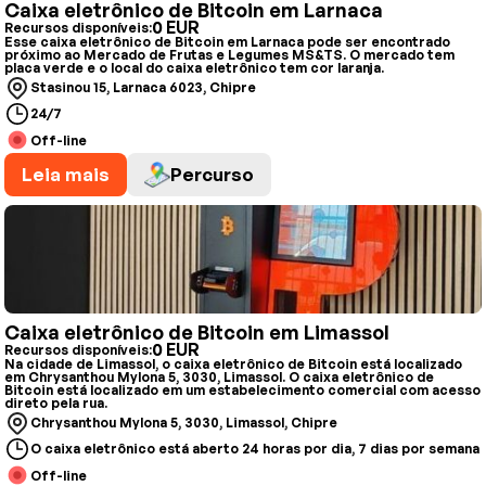
Caixa eletrônico de Bitcoin em Larnaca
0 EUR
Recursos disponíveis:
Esse caixa eletrônico de Bitcoin em Larnaca pode ser encontrado
próximo ao Mercado de Frutas e Legumes MS&TS. O mercado tem
placa verde e o local do caixa eletrônico tem cor laranja.
Stasinou 15, Larnaca 6023, Chipre
24/7
Off-line
Leia mais
Percurso
Caixa eletrônico de Bitcoin em Limassol
0 EUR
Recursos disponíveis:
Na cidade de Limassol, o caixa eletrônico de Bitcoin está localizado
em Chrysanthou Mylona 5, 3030, Limassol. O caixa eletrônico de
Bitcoin está localizado em um estabelecimento comercial com acesso
direto pela rua.
Chrysanthou Mylona 5, 3030, Limassol, Chipre
O caixa eletrônico está aberto 24 horas por dia, 7 dias por semana
Off-line