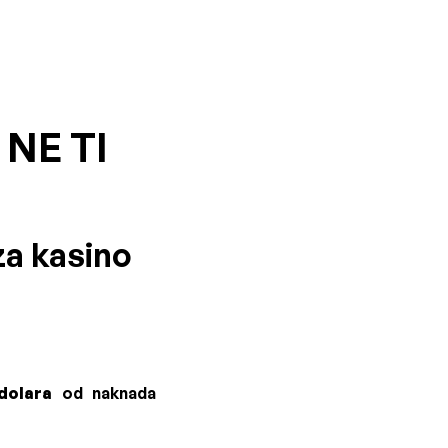
 NE TI
za kasino
dolara
od naknada