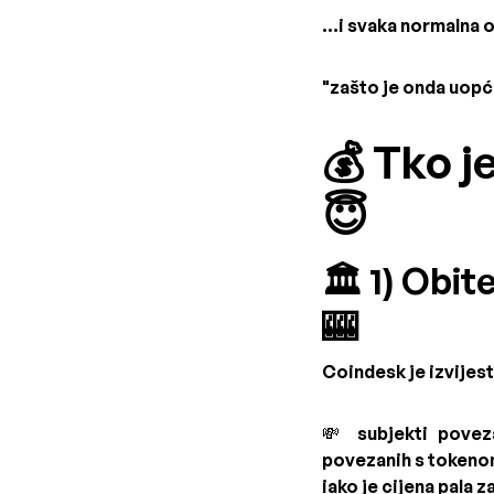
...i svaka normalna
"zašto je onda uopć
💰 Tko j
😇
🏛️ 1) Obi
🎰
Coindesk je izvijest
💸 subjekti povez
povezanih s tokeno
iako je cijena pala 