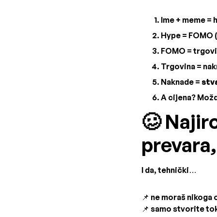
Ime + meme = 
Hype = FOMO (
FOMO = trgov
Trgovina = na
Naknade =
stv
A cijena? Možda
🥴 Najir
prevara, 
I da, tehnički…
📌 ne moraš nikoga o
📌 samo stvorite to