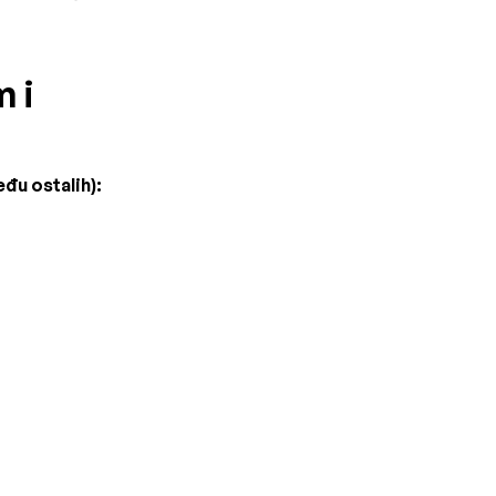
 i
eđu ostalih):