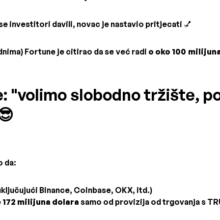
 se investitori davili, novac je nastavio pritjecati 💅
ednima) Fortune je citirao da se već radi
o oko 100 milijun
e: "volimo slobodno tržište, 
😎
o da:
uključujući Binance, Coinbase, OKX, itd.)
 172 milijuna dolara
samo od provizija od trgovanja s T