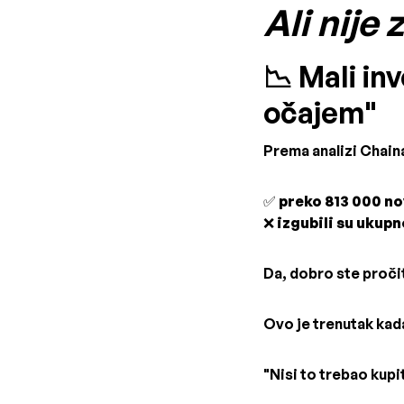
Ali nije
📉 Mali in
očajem"
Prema analizi Chaina
✅
preko 813 000 n
❌
izgubili su ukupn
Da, dobro ste pročit
Ovo je trenutak kada
"Nisi to trebao kupit