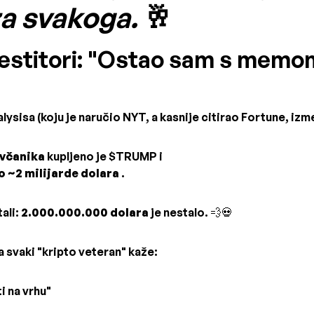
 za svakoga.
🥂
vestitori: "Ostao sam s memom
lysisa (koju je naručio NYT, a kasnije citirao Fortune, izm
ovčanika
kupljeno je $TRUMP i
o ~2 milijarde dolara
.
ali:
2.000.000.000 dolara
je nestalo. 💨💀
 svaki "kripto veteran" kaže:
i na vrhu"