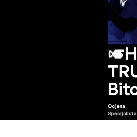
🎺H
TRU
Bit
Ocjena
Specijalista