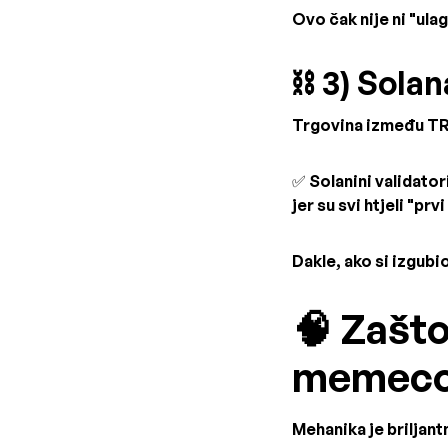
Ovo čak nije ni "ula
⛓️ 3) Sola
Trgovina između TR
✅ Solanini validatori
jer su svi htjeli "prvi
Dakle, ako si izgubio
🧠 Zašto
memecoi
Mehanika je briljan