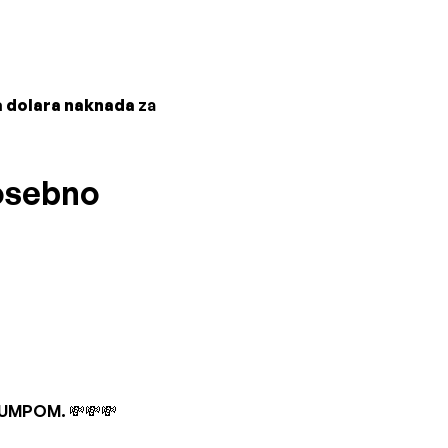
a dolara naknada
za
posebno
RUMPOM. 💸💸💸