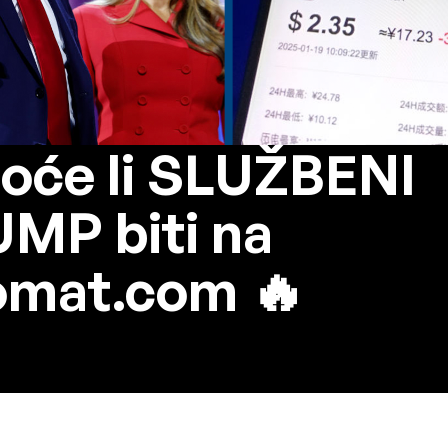
oće li SLUŽBENI
MP biti na
omat.com 🔥