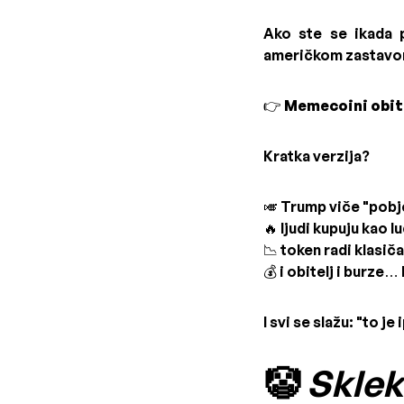
Ako ste se ikada p
američkom zastavom
👉
Memecoini obit
Kratka verzija?
🎺 Trump viče "pob
🔥 ljudi kupuju kao lu
📉 token radi klasič
💰 i obitelj i burze
I svi se slažu: "to je
🤡
Skleko