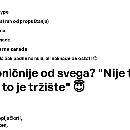
hype
strah od propuštanja)
ina
knade
arna zarada
 čak padne na nulu, ali naknade će ostati 😌
oničnije od svega? "Nije 
to je tržište" 😇
pljačkati,
ken,