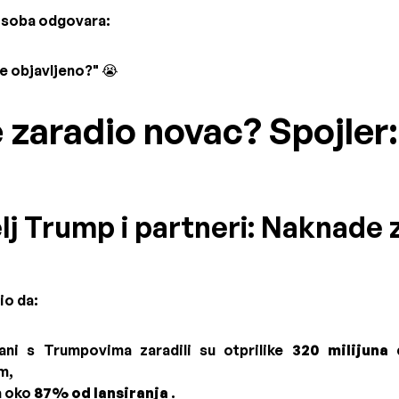
 osoba odgovara:
e objavljeno?" 😭
e zaradio novac? Spojler:
telj Trump i partneri: Naknade 
io da:
ani s Trumpovima zaradili su otprilike
320 milijuna 
m,
za oko
87% od lansiranja
.