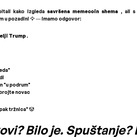
itali kako izgleda
savršena memecoin shema
, ali s
 u pozadini 🦅 — imamo odgovor:
elji Trump
.
jeda"
di
an "u podrum"
… brojte novac
 ipak tržnica" 🤡
vi? Bilo je. Spuštanje? B