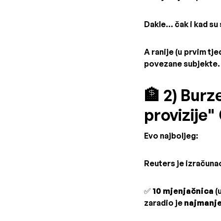
Dakle... čak i kad su
A ranije (u prvim tj
povezane subjekte.
🏦 2) Burz
provizije" 
Evo najboljeg:
Reuters je izračuna
✅
10 mjenjačnica
(
zaradio je
najmanje