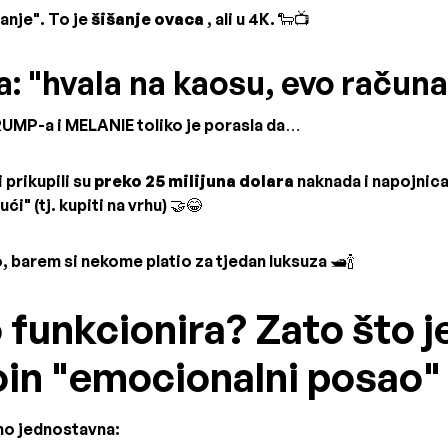
ganje". To je
šišanje ovaca
, ali u 4K. 🐑📺
na: "hvala na kaosu, evo računa
UMP-a i MELANIE toliko je porasla da…
 prikupili su
preko 25 milijuna dolara
naknada i napojnica
 ući" (tj. kupiti na vrhu) 🤝😂
, barem si nekome platio za tjedan luksuza 🛥️🍾
 funkcionira? Zato što j
n "emocionalni posao"
tno jednostavna: