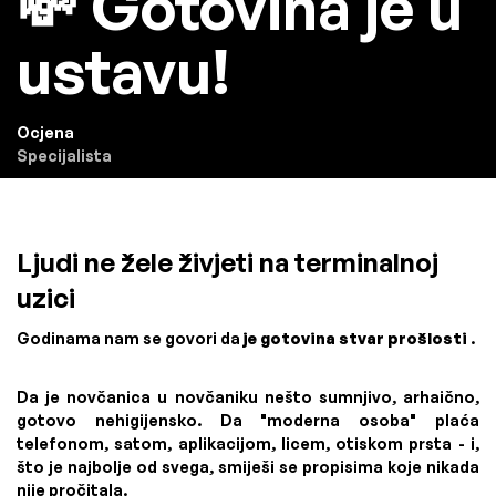
💸 Gotovina je u
ustavu!
Ocjena
Specijalista
Ljudi ne žele živjeti na terminalnoj
uzici
Godinama nam se govori da
je gotovina stvar prošlosti
.
Da je novčanica u novčaniku nešto sumnjivo, arhaično,
gotovo nehigijensko. Da "moderna osoba" plaća
telefonom, satom, aplikacijom, licem, otiskom prsta - i,
što je najbolje od svega, smiješi se propisima koje nikada
nije pročitala.