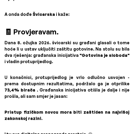
A onda dođe
Švicarska
i kaže:
🧾 Provjeravam.
Dana 8. ožujka 2026. švicarski su građani glasali o tome
hoće li u ustav uključiti zaštitu gotovine. Na stolu su bila
dva rješenja: građanska inicijativa
"Gotovina je sloboda"
i vladin protuprijedlog.
U konačnici, protuprijedlog je vrlo odlučno usvojen -
prema dostupnim rezultatima, podržalo ga je otprilike
73,4% birača
. Građanska inicijativa otišla je dalje i nije
prošla, ali sam smjer je jasan:
Pristup fizičkom novcu mora biti zaštićen na najvišoj
zakonskoj razini.