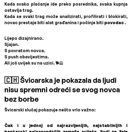
Kada svako plaćanje ide preko posrednika, svaka kupnja
ostavlja trag.
Kada se svaki trag može analizirati, profilirati i blokirati,
novac prestaje biti alat građanina i počinje biti
povodac
.
Lijepo dizajnirano.
Sjajan.
S povratom novca.
S push obavijestima.
Ali još uvijek su na uzici. 🐕🦺
🇨🇭 Švicarska je pokazala da ljudi
nisu spremni odreći se svog novca
bez borbe
Švicarski slučaj pokazuje nešto vrlo važno:
Čak i u jednoj od najrazvijenijih, najstabilnijih i
bankarski najnaprednijih zemalja svijeta, ljudi ne žele