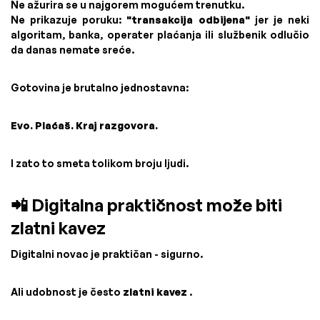
Ne ažurira se u najgorem mogućem trenutku.
Ne prikazuje poruku:
"transakcija odbijena"
jer je neki
algoritam, banka, operater plaćanja ili službenik odlučio
da danas nemate sreće.
Gotovina je brutalno jednostavna:
Evo. Plaćaš. Kraj razgovora.
I zato to smeta tolikom broju ljudi.
📲 Digitalna praktičnost može biti
zlatni kavez
Digitalni novac je praktičan - sigurno.
Ali udobnost je često
zlatni kavez
.