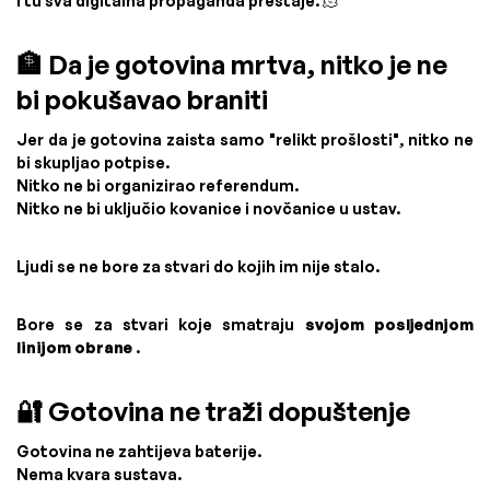
I tu sva digitalna propaganda prestaje. 🫠
🏦 Da je gotovina mrtva, nitko je ne
bi pokušavao braniti
Jer da je gotovina zaista samo "relikt prošlosti", nitko ne
bi skupljao potpise.
Nitko ne bi organizirao referendum.
Nitko ne bi uključio kovanice i novčanice u ustav.
Ljudi se ne bore za stvari do kojih im nije stalo.
Bore se za stvari koje smatraju
svojom posljednjom
linijom obrane
.
🔐 Gotovina ne traži dopuštenje
Gotovina ne zahtijeva baterije.
Nema kvara sustava.