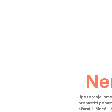
Ne
Upozorenja omog
propustiti popus
ažurniji čineći