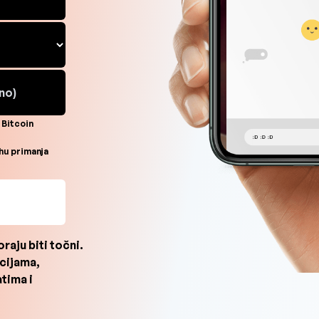
 Bitcoin
hu primanja
Slide 1 of 5.
aju biti točni.
cijama,
tima i