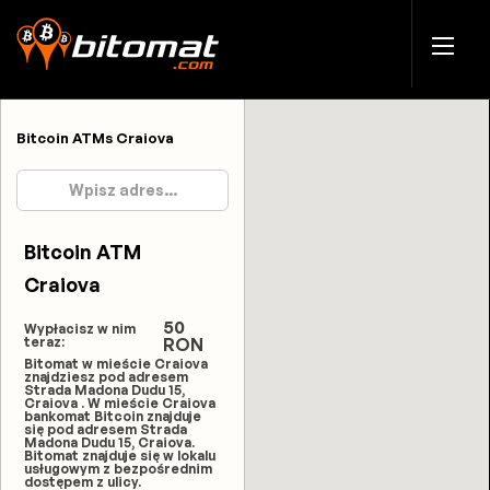
Bitcoin ATMs Craiova
Bitcoin ATM
Craiova
50
Wypłacisz w nim
teraz:
RON
Bitomat w mieście Craiova
znajdziesz pod adresem
Strada Madona Dudu 15,
Craiova . W mieście Craiova
bankomat Bitcoin znajduje
się pod adresem Strada
Madona Dudu 15, Craiova.
Bitomat znajduje się w lokalu
usługowym z bezpośrednim
dostępem z ulicy.