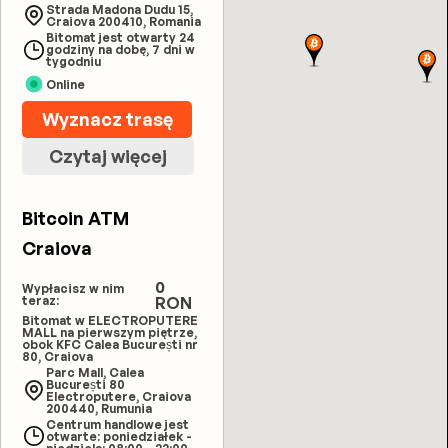
Strada Madona Dudu 15,
Craiova 200410, Romania
Bitomat jest otwarty 24
godziny na dobę, 7 dni w
tygodniu
Online
Wyznacz trasę
Czytaj więcej
Bitcoin ATM
Craiova
0
Wypłacisz w nim
teraz:
RON
Bitomat w ELECTROPUTERE
MALL na pierwszym piętrze,
obok KFC Calea București nr
80, Craiova
Parc Mall, Calea
București 80
Electroputere, Craiova
200440, Rumunia
Centrum handlowe jest
otwarte: poniedziałek -