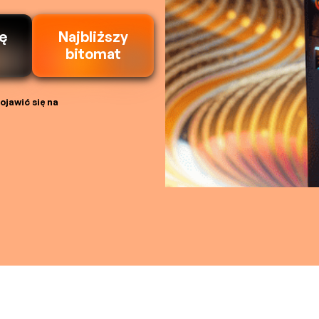
kę
Najbliższy
bitomat
jawić się na