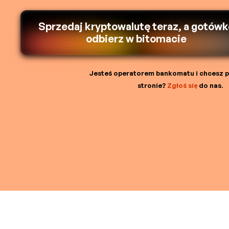
Sprzedaj kryptowalutę teraz, a gotów
odbierz w bitomacie
Jesteś operatorem bankomatu i chcesz po
stronie?
Zgłoś się
do nas.