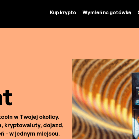
Kup krypto
Wymień na gotówkę
at
oin w Twojej okolicy.
, kryptowaluty, dojazd,
zeń - w jednym miejscu.