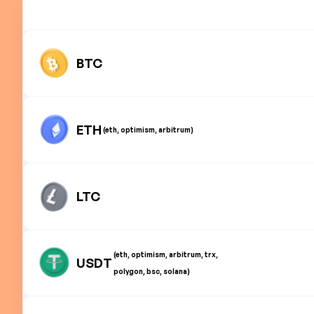
BTC
ETH
(eth, optimism, arbitrum)
LTC
(eth, optimism, arbitrum, trx,
USDT
polygon, bsc, solana)