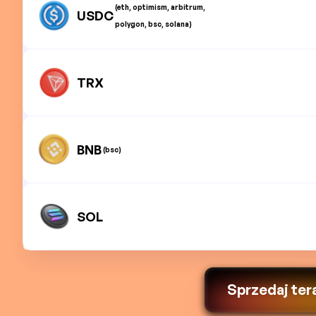
(eth, optimism, arbitrum,
USDC
polygon, bsc, solana)
TRX
BNB
(bsc)
SOL
Sprzedaj ter