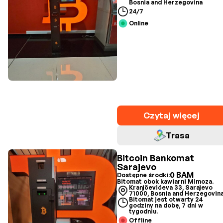
Bosnia and Herzegovina
24/7
Online
Czytaj więcej
Trasa
Bitcoin Bankomat
Sarajevo
0 BAM
Dostępne środki:
Bitomat obok kawiarni Mimoza.
Kranjčevićeva 33, Sarajevo
71000, Bosnia and Herzegovin
Bitomat jest otwarty 24
godziny na dobę, 7 dni w
tygodniu.
Offline