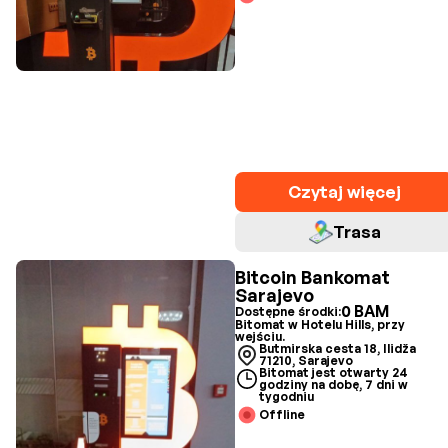
Czytaj więcej
Trasa
Bitcoin Bankomat
Sarajevo
0 BAM
Dostępne środki:
Bitomat w Hotelu Hills, przy
wejściu.
Butmirska cesta 18, Ilidža
71210, Sarajevo
Bitomat jest otwarty 24
godziny na dobę, 7 dni w
tygodniu
Offline