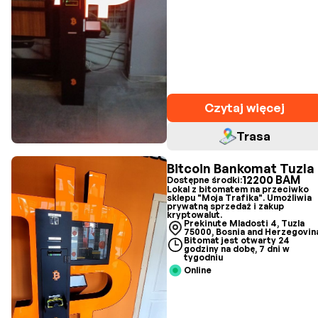
Czytaj więcej
Trasa
Bitcoin Bankomat Tuzla
12200 BAM
Dostępne środki:
Lokal z bitomatem na przeciwko
sklepu "Moja Trafika". Umożliwia
prywatną sprzedaż i zakup
kryptowalut.
Prekinute Mladosti 4, Tuzla
75000, Bosnia and Herzegovin
Bitomat jest otwarty 24
godziny na dobę, 7 dni w
tygodniu
Online