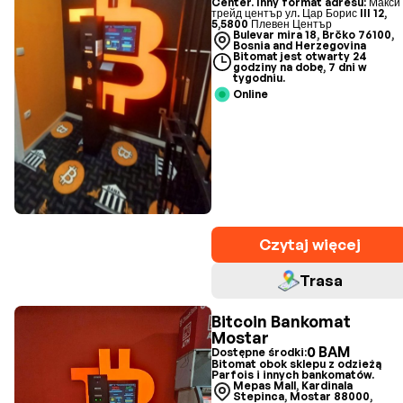
Center. Inny format adresu: Макси
трейд център ул. Цар Борис III 12,
5,5800 Плевен Център
Bulevar mira 18, Brčko 76100,
Bosnia and Herzegovina
Bitomat jest otwarty 24
godziny na dobę, 7 dni w
tygodniu.
Online
Czytaj więcej
Trasa
Bitcoin Bankomat
Mostar
0 BAM
Dostępne środki:
Bitomat obok sklepu z odzieżą
Parfois i innych bankomatów.
Mepas Mall, Kardinala
Stepinca, Mostar 88000,