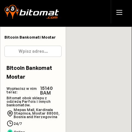
Bitcoin Bankomati Mostar
Bitcoin Bankomat
Mostar
15140
Wypłacisz w nim
teraz:
BAM
Bitomat obok sklepu z
odzieżą Parfois i innych
bankomatów.
Mepas Mall, Kardinala
Stepinca, Mostar 88000,
Bosnia and Herzegovina
24/7