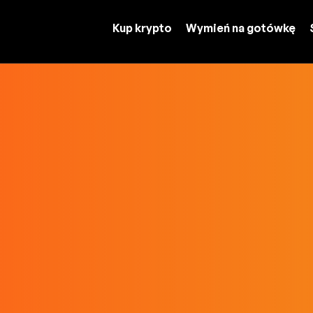
Kup krypto
Wymień na gotówkę