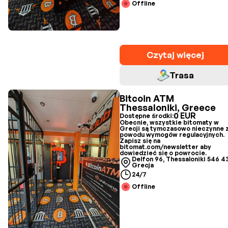
Offline
Czytaj więcej
Trasa
Bitcoin ATM
Thessaloniki, Greece
0 EUR
Dostępne środki:
Obecnie, wszystkie bitomaty w
Grecji są tymczasowo nieczynne 
powodu wymogów regulacyjnych.
Zapisz się na
bitomat.com/newsletter aby
dowiedzieć się o powrocie.
Delfon 96, Thessaloniki 546 43
Grecja
24/7
Offline