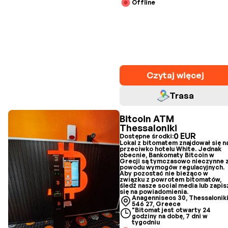
Offline
Czytaj więcej
Trasa
Bitcoin ATM
Thessaloniki
0 EUR
Dostępne środki:
Lokal z bitomatem znajdował się n
przeciwko hotelu White. Jednak
obecnie, Bankomaty Bitcoin w
Grecji są tymczasowo nieczynne 
powodu wymogów regulacyjnych.
Aby pozostać nie bieżąco w
związku z powrotem bitomatów,
śledź nasze social media lub zapis
się na powiadomienia.
Anagenniseos 30, Thessalonik
546 27, Greece
"Bitomat jest otwarty 24
godziny na dobę, 7 dni w
tygodniu