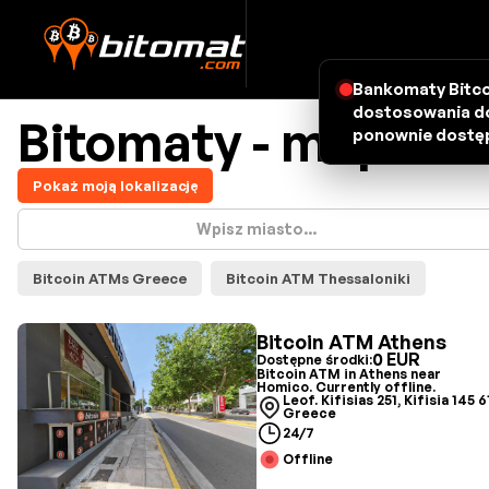
Bankomaty Bitco
dostosowania do
Bitomaty - mapa
ponownie dostęp
Pokaż moją lokalizację
Bitcoin ATMs Greece
Bitcoin ATM Thessaloniki
Bitcoin ATM Athens
0 EUR
Dostępne środki:
Bitcoin ATM in Athens near
Homico. Currently offline.
Leof. Kifisias 251, Kifisia 145 6
Greece
24/7
Offline