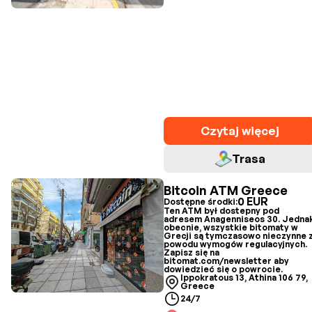
Czytaj więcej
Trasa
Bitcoin ATM Greece
0 EUR
Dostępne środki:
Ten ATM był dostepny pod
adresem Anagenniseos 30. Jedna
obecnie, wszystkie bitomaty w
Grecji są tymczasowo nieczynne 
powodu wymogów regulacyjnych.
Zapisz się na
bitomat.com/newsletter aby
dowiedzieć się o powrocie.
Ippokratous 13, Athina 106 79,
Greece
24/7