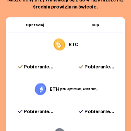
średnia prowizja na świecie.
Sprzedaj
Kup
BTC
Pobieranie...
Pobieranie...
ETH
(eth, optimism, arbitrum)
Pobieranie...
Pobieranie...