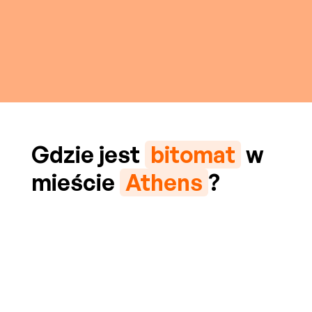
Gdzie jest
bitomat
w
mieście
Athens
?