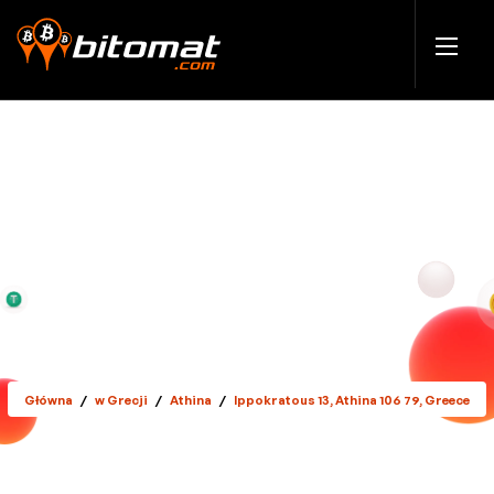
Główna
/
w Grecji
/
Athina
/
Ippokratous 13, Athina 106 79, Greece