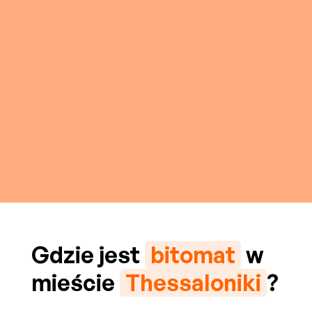
Gdzie jest
bitomat
w
mieście
Thessaloniki
?