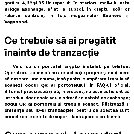
gară cu
4, 32 și 35
. Un reper util în interiorul mall-ului este
Bridge Exchange
, aflat la subsol, în dreptul scărilor
rulante centrale, în fața magazinelor
Sephora
și
Vagabond
.
Ce trebuie să ai pregătit
înainte de tranzacție
Vino cu un
portofel crypto instalat pe telefon
.
Operatorul spune că nu are aplicație proprie și nu îți cere
să descarci una anume, însă pentru cumpărare trebuie să
scanezi codul QR al portofelului
. În FAQ-ul oficial,
Bitomat precizează și că, în prezent, nu este suficient să
introduci doar cheia sau o adresă selectată de exchange;
codul QR al portofelului trebuie scanat
. Păstrează și
chitanța
sau
ID-ul tranzacției
, pentru că acestea sunt
primele date cerute de suport dacă apare o problemă.