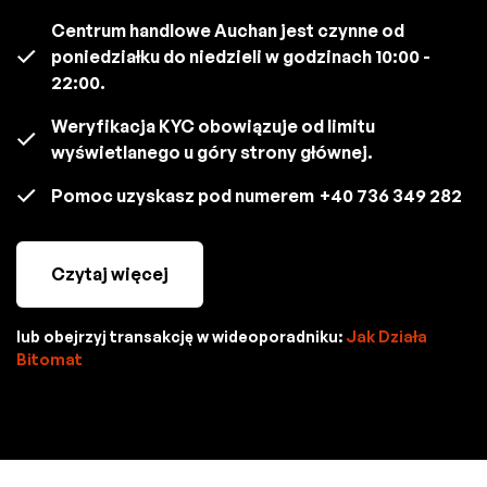
Centrum handlowe Auchan jest czynne od
poniedziałku do niedzieli w godzinach 10:00 -
22:00.
Weryfikacja KYC obowiązuje od limitu
wyświetlanego u góry strony głównej.
Pomoc uzyskasz pod numerem
+40 736 349 282
Czytaj więcej
lub obejrzyj transakcję w wideoporadniku:
Jak Działa
Bitomat