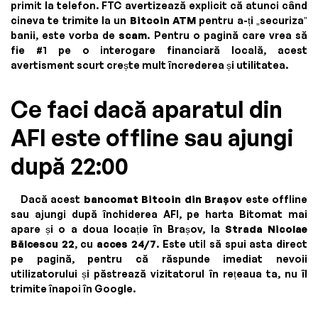
primit la telefon. FTC avertizează explicit că atunci când
cineva te trimite la un
Bitcoin ATM
pentru a-ți „securiza”
banii, este vorba de
scam
. Pentru o pagină care vrea să
fie #1 pe o interogare financiară locală, acest
avertisment scurt crește mult încrederea și utilitatea.
Ce faci dacă aparatul din
AFI este offline sau ajungi
după 22:00
Dacă acest
bancomat Bitcoin din Brașov
este offline
sau ajungi după închiderea AFI, pe harta Bitomat mai
apare și o a doua locație în Brașov, la
Strada Nicolae
Bălcescu 22
, cu
acces 24/7
. Este util să spui asta direct
pe pagină, pentru că răspunde imediat nevoii
utilizatorului și păstrează vizitatorul în rețeaua ta, nu îl
trimite înapoi în Google.