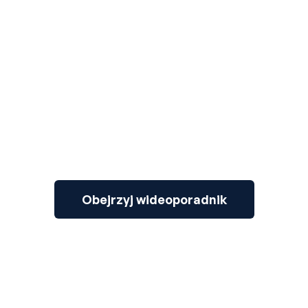
3
Obejrzyj wideoporadnik