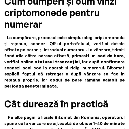
Cum cumperi și cum vinzi
criptomonede pentru
numerar
La cumpărare, procesul este simplu: alegi criptomoneda
și rețeaua, scanezi QR-ul portofelului, verifici datele
afișate pe ecran și introduci numerarul. La vânzare, trimiți
fondurile către adresa afișată, primești un
cod de bare
,
verifici online
statusul tranzacției
, iar după confirmare
scanezi acel cod la aparat și ridigi numerarul. Bitomat
explică faptul că retragerile după vânzare se fac în
rețeaua proprie, iar
codul de bare rămâne valabil pe
perioadă nedeterminată
.
Cât durează în practică
Pe alte pagini oficiale Bitomat din România, operatorul
spune că la vânzare se așteaptă de obicei
1–40 de minute