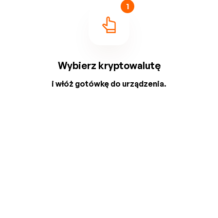
1
Wybierz kryptowalutę
i włóż gotówkę do urządzenia.
2