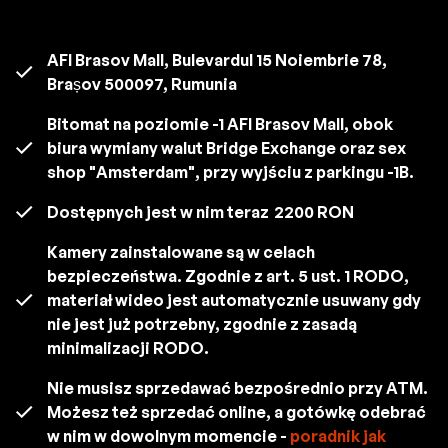
AFI Brasov Mall, Bulevardul 15 Noiembrie 78,
Brașov 500097, Rumunia
Bitomat na poziomie -1 AFI Brasov Mall, obok
biura wymiany walut Bridge Exchange oraz sex
shop "Amsterdam", przy wyjściu z parkingu -1B.
Dostępnych jest w nim teraz
2200 RON
Kamery zainstalowane są w celach
bezpieczeństwa. Zgodnie z art. 5 ust. 1 RODO,
materiał wideo jest automatycznie usuwany gdy
nie jest już potrzebny, zgodnie z zasadą
minimalizacji RODO.
Nie musisz sprzedawać bezpośrednio przy ATM.
Możesz też sprzedać online, a gotówkę odebrać
w nim w dowolnym momencie -
poradnik jak