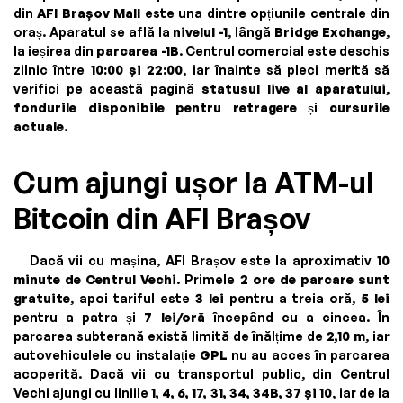
din
AFI Brașov Mall
este una dintre opțiunile centrale din
oraș. Aparatul se află la
nivelul -1
, lângă
Bridge Exchange
,
la ieșirea din
parcarea -1B
. Centrul comercial este deschis
zilnic între
10:00 și 22:00
, iar înainte să pleci merită să
verifici pe această pagină
statusul live al aparatului
,
fondurile disponibile pentru retragere
și
cursurile
actuale
.
Cum ajungi ușor la ATM-ul
Bitcoin din AFI Brașov
Dacă vii cu mașina, AFI Brașov este la aproximativ
10
minute de Centrul Vechi
. Primele
2 ore de parcare sunt
gratuite
, apoi tariful este
3 lei
pentru a treia oră,
5 lei
pentru a patra și
7 lei/oră
începând cu a cincea. În
parcarea subterană există limită de înălțime de
2,10 m
, iar
autovehiculele cu instalație
GPL
nu au acces în parcarea
acoperită. Dacă vii cu transportul public, din Centrul
Vechi ajungi cu liniile
1, 4, 6, 17, 31, 34, 34B, 37 și 10
, iar de la