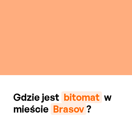
Gdzie jest
bitomat
w
mieście
Brasov
?