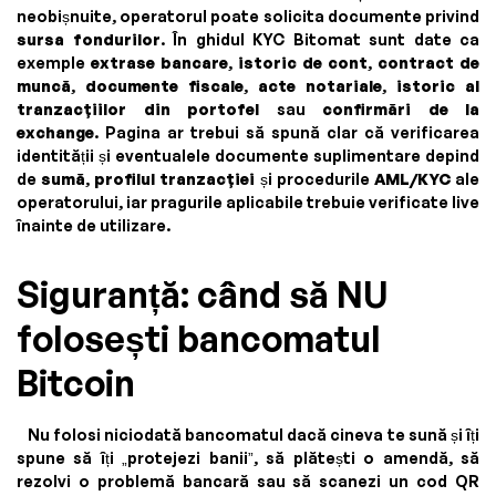
neobișnuite, operatorul poate solicita documente privind
sursa fondurilor
. În ghidul KYC Bitomat sunt date ca
exemple
extrase bancare
,
istoric de cont
,
contract de
muncă
,
documente fiscale
,
acte notariale
,
istoric al
tranzacțiilor din portofel
sau
confirmări de la
exchange
. Pagina ar trebui să spună clar că verificarea
identității și eventualele documente suplimentare depind
de
sumă
,
profilul tranzacției
și procedurile
AML/KYC
ale
operatorului, iar pragurile aplicabile trebuie verificate live
înainte de utilizare.
Siguranță: când să NU
folosești bancomatul
Bitcoin
Nu folosi niciodată bancomatul dacă cineva te sună și îți
spune să îți „protejezi banii”, să plătești o amendă, să
rezolvi o problemă bancară sau să scanezi un cod QR