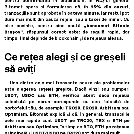
pentru confirmarea în blockchain. În FAQ-ul general
Bitomat apare și formularea că, în
95% din cazuri
,
tranzacțiile sunt aprobate în
câteva minute
, iar restul pot
dura mai mult din cauza rețelei sau a taxei de miner. Cu
alte cuvinte, pentru cine caută
„bancomat Bitcoin
Brașov”
, răspunsul corect este: de regulă rapid, dar
timpul final depinde de blockchain și de rețeaua aleasă.
Ce rețea alegi și ce greșeli
să eviți
Una dintre cele mai frecvente cauze ale problemelor
este alegerea
rețelei greșite
. Dacă vinzi sau cumperi
USDT
,
USDC
sau
ETH
, verifică atent dacă rețeaua
selectată pe ecran corespunde cu cea folosită de
portofelul tău, de exemplu
TRC20
,
ERC20
,
Arbitrum
sau
Optimism
. Bitomat explică și că, în general, tranzacțiile
cele mai rapide sunt
USDT pe TRC20
,
TRX
și
ETH pe
Arbitrum sau Optimism
, în timp ce
BTC
,
ETH pe rețeaua
principală
și
USDT/USDC pe ERC20
pot dura mai mult.