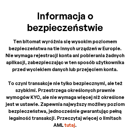
Informacja o
bezpieczeństwie
Ten bitomat wyróżnia się wysokim poziomem
bezpieczeństwa na tle innych urządzeń w Europie.
Nie wymaga rejestracji konta ani pobierania żadnych
aplikacji, zabezpieczając w ten sposób użytkownika
przed wyciekiem danych lub przejęciem konta.
To czyni transakcje nie tylko bezpiecznymi, ale też
szybkimi. Przestrzega określonych prawnie
wymogów KYC, ale nie wymaga więcej niż określone
jest w ustawie. Zapewnia najwyższy możliwy poziom
bezpieczeństwa, jednocześnie gwarantując pełną
legalność transakcji. Przeczytaj więcej o limitach
AML
tutaj
.