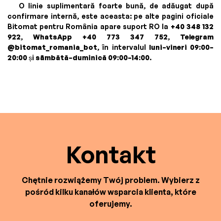
O linie suplimentară foarte bună, de adăugat după
confirmare internă, este aceasta: pe alte pagini oficiale
Bitomat pentru România apare suport RO la
+40 348 132
922
,
WhatsApp +40 773 347 752
,
Telegram
@bitomat_romania_bot
, în intervalul
luni–vineri 09:00–
20:00
și
sâmbătă–duminică 09:00–14:00
.
Kontakt
Chętnie rozwiążemy Twój problem. Wybierz z
pośród kilku kanałów wsparcia klienta, które
oferujemy.