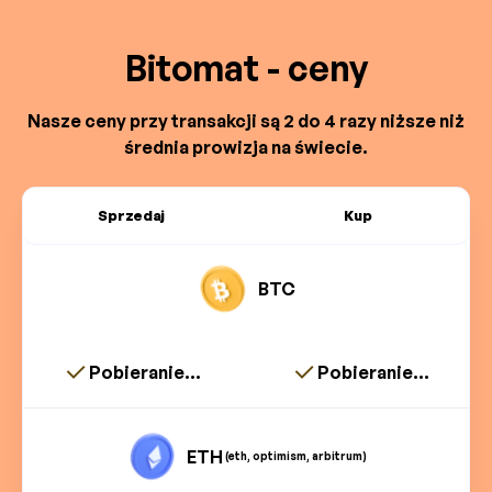
Bitomat - ceny
Nasze ceny przy transakcji są 2 do 4 razy niższe niż
średnia prowizja na świecie.
Sprzedaj
Kup
BTC
Pobieranie...
Pobieranie...
ETH
(eth, optimism, arbitrum)