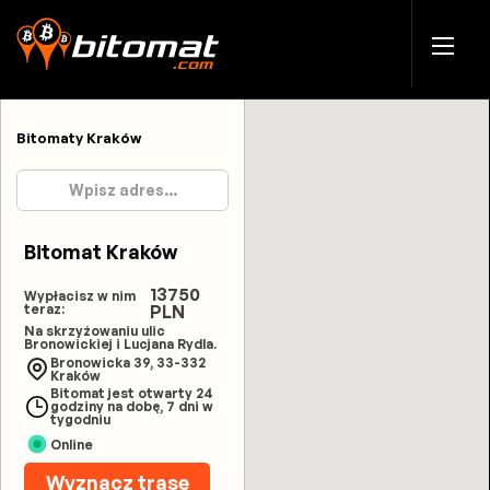
Bitomaty Kraków
Bitomat Kraków
13750
Wypłacisz w nim
teraz:
PLN
Na skrzyżowaniu ulic
Bronowickiej i Lucjana Rydla.
Bronowicka 39, 33-332
Kraków
Bitomat jest otwarty 24
godziny na dobę, 7 dni w
tygodniu
Online
Wyznacz trasę