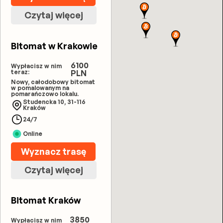
Czytaj więcej
Bitomat w Krakowie
6100
Wypłacisz w nim
teraz:
PLN
Nowy, całodobowy bitomat
w pomalowanym na
pomarańczowo lokalu.
Studencka 10, 31-116
Kraków
24/7
Online
Wyznacz trasę
Czytaj więcej
Bitomat Kraków
3850
Wypłacisz w nim