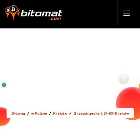
Główna
/
w Polsce
/
Kraków
/
Grzegórzecka 7, 31-531 Kraków