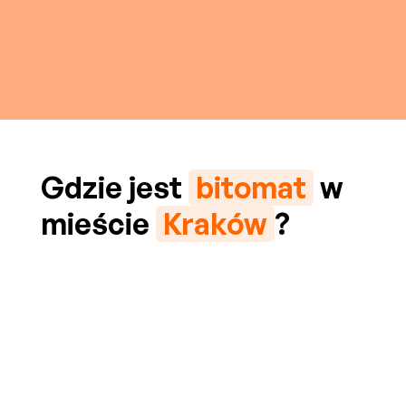
Gdzie jest
bitomat
w
mieście
Kraków
?