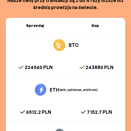
Nasze ceny przy transakcji są 2 do 4 razy niższe niż
średnia prowizja na świecie.
Sprzedaj
Kup
BTC
224560 PLN
243880 PLN
ETH
(eth, optimism, arbitrum)
6512.2 PLN
7152.7 PLN