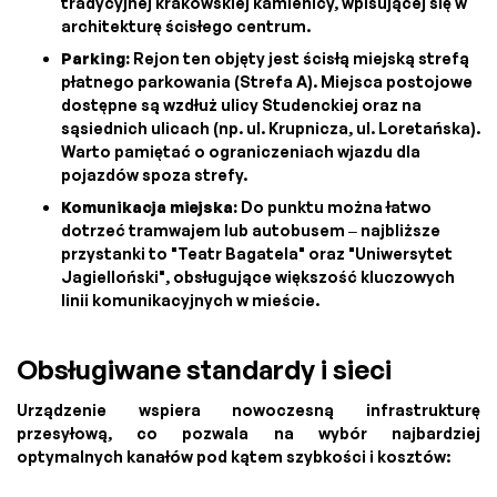
tradycyjnej krakowskiej kamienicy, wpisującej się w
architekturę ścisłego centrum.
Parking:
Rejon ten objęty jest ścisłą miejską strefą
płatnego parkowania (Strefa A). Miejsca postojowe
dostępne są wzdłuż ulicy Studenckiej oraz na
sąsiednich ulicach (np. ul. Krupnicza, ul. Loretańska).
Warto pamiętać o ograniczeniach wjazdu dla
pojazdów spoza strefy.
Komunikacja miejska:
Do punktu można łatwo
dotrzeć tramwajem lub autobusem – najbliższe
przystanki to "Teatr Bagatela" oraz "Uniwersytet
Jagielloński", obsługujące większość kluczowych
linii komunikacyjnych w mieście.
Obsługiwane standardy i sieci
Urządzenie wspiera nowoczesną infrastrukturę
przesyłową, co pozwala na wybór najbardziej
optymalnych kanałów pod kątem szybkości i kosztów: