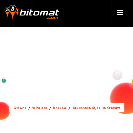
Główna
/
w Polsce
/
Kraków
/
Studencka 10, 31-116 Kraków