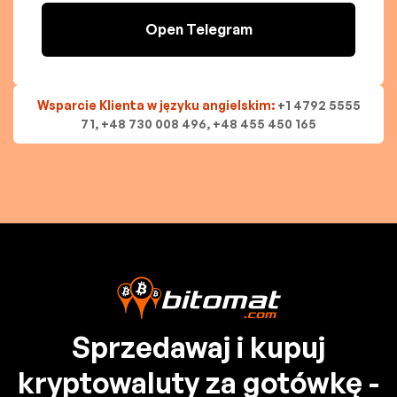
Open Telegram
Wsparcie Klienta w języku angielskim:
+1 4792 5555
71, +48 730 008 496, +48 455 450 165
Sprzedawaj i kupuj
kryptowaluty za gotówkę -