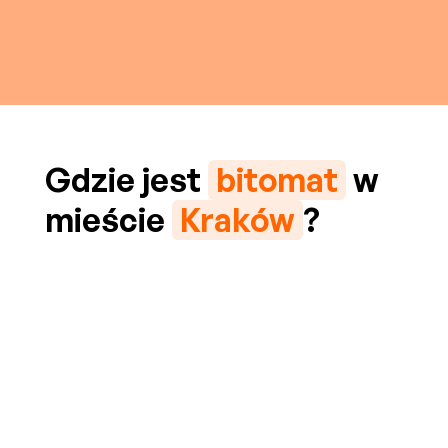
Gdzie jest
bitomat
w
mieście
Kraków
?