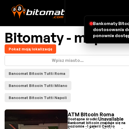
Bankomaty Bitco
dostosowania do
Bitomaty - mapa
ponownie dostęp
Pokaż moją lokalizację
Bancomat Bitcoin Tutti Roma
Bancomat Bitcoin Tutti Milano
Bancomat Bitcoin Tutti Napoli
ATM Bitcoin Roma
Unavailable
Dostępne środki:
Bankomat bitcoin znajduje się na
poziomie -1 galerii Centro