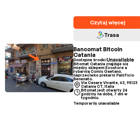
Czytaj więcej
Trasa
Bancomat Bitcoin
Catania
Unavailable
Dostępne środki:
Bitomat Catania znajduje się
między sklepem Ecostore a
rybarnią Comis Gaetano,
naprzeciwko piekarni Panificio
Benenato.
Via Cesare Vivante, 63, 95123
Catania CT, Italia
Bitomat jest otwarty 24
godziny na dobę, 7 dni w
tygodniu.
Temporarily unavailable