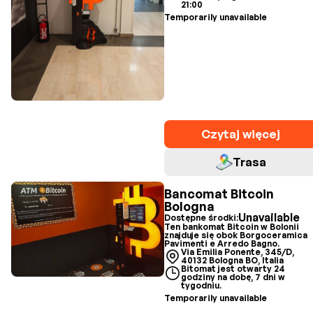
21:00
Temporarily unavailable
Czytaj więcej
Trasa
Bancomat Bitcoin
Bologna
Unavailable
Dostępne środki:
Ten bankomat Bitcoin w Bolonii
znajduje się obok Borgoceramica
Pavimenti e Arredo Bagno.
Via Emilia Ponente, 345/D,
40132 Bologna BO, Italia
Bitomat jest otwarty 24
godziny na dobę, 7 dni w
tygodniu.
Temporarily unavailable