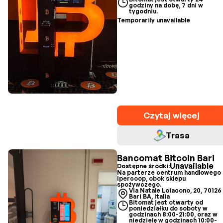
godziny na dobę, 7 dni w
tygodniu.
Temporarily unavailable
Czytaj więcej
Trasa
Bancomat Bitcoin Bari
Unavailable
Dostępne środki:
Na parterze centrum handlowego
Ipercoop, obok sklepu
spożywczego.
Via Natale Loiacono, 20, 70126
Bari BA, Italia
Bitomat jest otwarty od
poniedziałku do soboty w
godzinach 8:00-21:00, oraz w
niedzielę w godzinach 10:00-