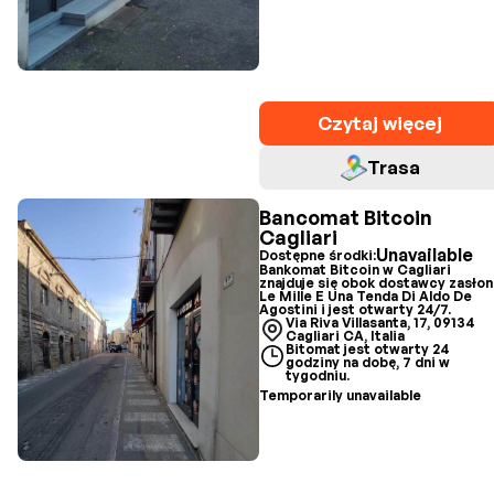
Czytaj więcej
Trasa
Bancomat Bitcoin
Cagliari
Unavailable
Dostępne środki:
Bankomat Bitcoin w Cagliari
znajduje się obok dostawcy zasłon
Le Mille E Una Tenda Di Aldo De
Agostini i jest otwarty 24/7.
Via Riva Villasanta, 17, 09134
Cagliari CA, Italia
Bitomat jest otwarty 24
godziny na dobę, 7 dni w
tygodniu.
Temporarily unavailable