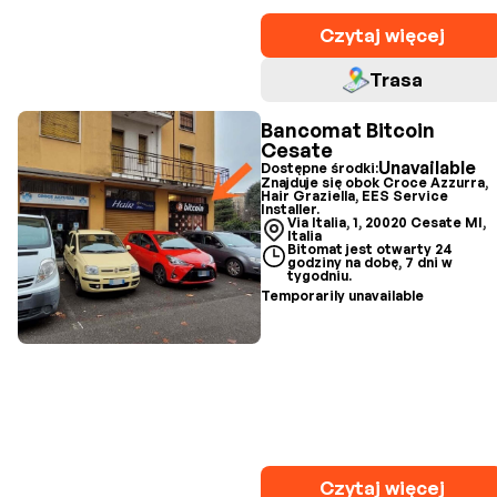
Czytaj więcej
Trasa
Bancomat Bitcoin
Cesate
Unavailable
Dostępne środki:
Znajduje się obok Croce Azzurra,
Hair Graziella, EES Service
Installer.
Via Italia, 1, 20020 Cesate MI,
Italia
Bitomat jest otwarty 24
godziny na dobę, 7 dni w
tygodniu.
Temporarily unavailable
Czytaj więcej