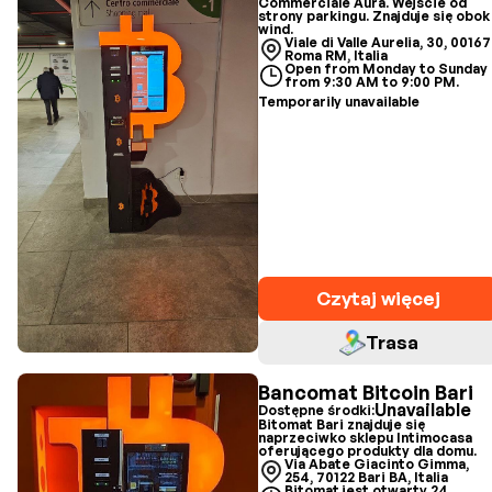
Commerciale Aura. Wejście od
strony parkingu. Znajduje się obok
wind.
Viale di Valle Aurelia, 30, 00167
Roma RM, Italia
Open from Monday to Sunday
from 9:30 AM to 9:00 PM.
Temporarily unavailable
Czytaj więcej
Trasa
Bancomat Bitcoin Bari
Unavailable
Dostępne środki:
Bitomat Bari znajduje się
naprzeciwko sklepu Intimocasa
oferującego produkty dla domu.
Via Abate Giacinto Gimma,
254, 70122 Bari BA, Italia
Bitomat jest otwarty 24