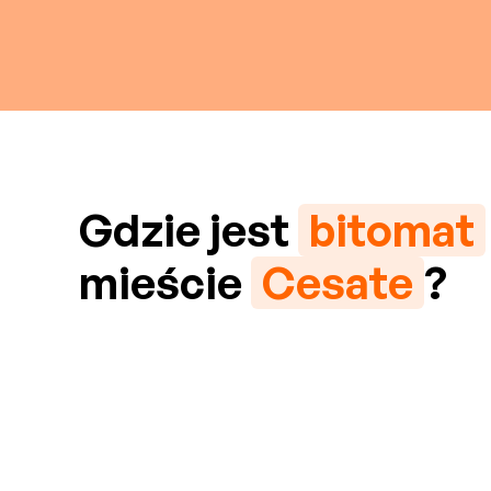
Gdzie jest
bitomat
mieście
Cesate
?