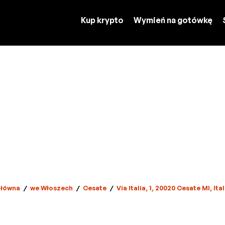
Kup krypto
Wymień na gotówkę
łówna
/
we Włoszech
/
Cesate
/
Via Italia, 1, 20020 Cesate MI, Ital