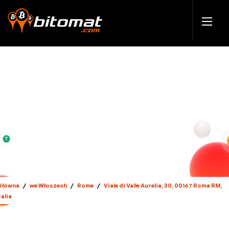
Główna
/
we Włoszech
/
Rome
/
Viale di Valle Aurelia, 30, 00167 Roma RM,
talia