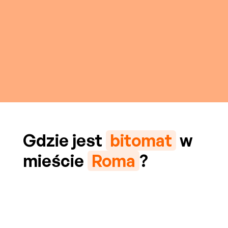
Gdzie jest
bitomat
w
mieście
Roma
?