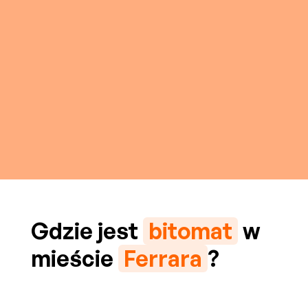
Gdzie jest
bitomat
w
mieście
Ferrara
?