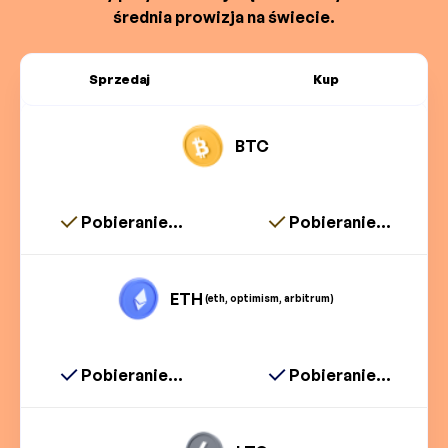
średnia prowizja na świecie.
Sprzedaj
Kup
BTC
Pobieranie...
Pobieranie...
ETH
(eth, optimism, arbitrum)
Pobieranie...
Pobieranie...