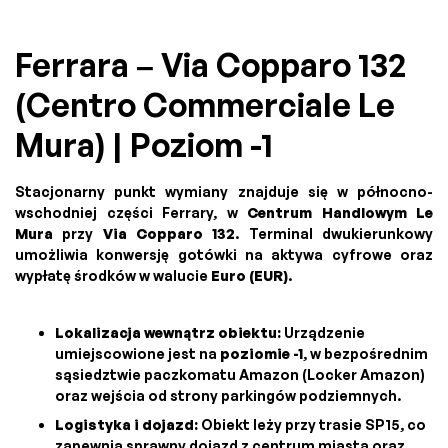
Ferrara – Via Copparo 132
(Centro Commerciale Le
Mura) | Poziom -1
Stacjonarny punkt wymiany znajduje się w północno-
wschodniej części Ferrary, w
Centrum Handlowym Le
Mura
przy
Via Copparo 132
. Terminal dwukierunkowy
umożliwia konwersję gotówki na aktywa cyfrowe oraz
wypłatę środków w walucie
Euro (EUR)
.
Lokalizacja wewnątrz obiektu:
Urządzenie
umiejscowione jest na
poziomie -1
, w bezpośrednim
sąsiedztwie paczkomatu Amazon (Locker Amazon)
oraz wejścia od strony parkingów podziemnych.
Logistyka i dojazd:
Obiekt leży przy trasie SP15, co
zapewnia sprawny dojazd z centrum miasta oraz