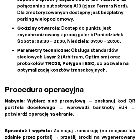
połączenie z autostradą A13 (zjazd Ferrara Nord).
Dla zmotoryzowanych dostępny jest bezpłatny
parking wielopoziomowy.
Godziny otwarcia:
Dostęp do punktu jest
zsynchronizowany z pracą galerii: Poniedziałek –
Sobota: 08:30 – 21:00, Niedziela: 09:00 – 20:00.
Parametry techniczne:
Obsługa standardów
sieciowych
Layer 2
(Arbitrum, Optimism) oraz
protokołów
TRC20, Polygon i BSC
, co pozwala na
optymalizację kosztów transakcyjnych.
Procedura operacyjna
Nabycie:
Wybierz sieć przesyłową → zeskanuj kod QR
portfela docelowego → wprowadź banknoty EUR →
potwierdź operację na ekranie.
Sprzedaż i wypłata:
Zainicjuj transakcję (na miejscu lub
zdalnie przez portal) → prześlij środki na wygenerowany