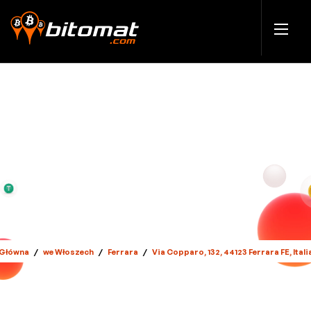
Główna
/
we Włoszech
/
Ferrara
/
Via Copparo, 132, 44123 Ferrara FE, Itali