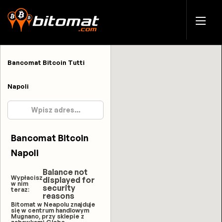
Bancomat Bitcoin Tutti
Napoli
Bancomat Bitcoin
Napoli
Balance not
Wypłacisz
displayed for
w nim
security
teraz:
reasons
Bitomat w Neapolu znajduje
się w centrum handlowym
Mugnano, przy sklepie z