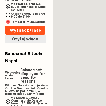
zabawkami Globo.
Via Pietro Nenni, 54,
80018 Mugnano di Napoli
NA, Italia
Otwarte codziennie od
9:00 do 21:00
Temporarily unavailable
Wyznacz trasę
Czytaj więcej
Bancomat Bitcoin
Napoli
Balance not
Wypłacisz
displayed for
w nim
security
teraz:
reasons
Bitomat Napoli znajduje się w
Centro Commerciale Quarto
Nuovo, na poziomie 0, w
pobliżu sklepu Sonny Bono.
Via Masullo, Centro
Commerciale Quarto
Nuovo, 76, 80010 Quarto