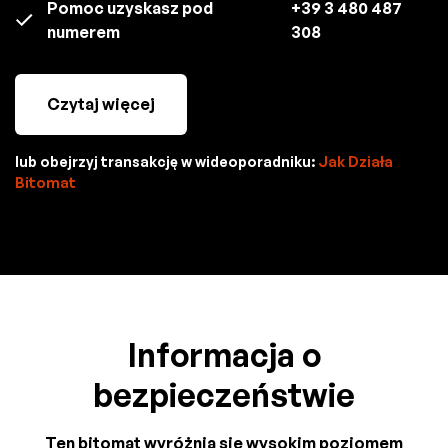
Pomoc uzyskasz pod
+39 3 480 487
numerem
308
Czytaj więcej
lub obejrzyj transakcję w wideoporadniku:
Jak Działa
Bitomat
Informacja o
bezpieczeństwie
Ten bitomat wyróżnia się wysokim poziomem