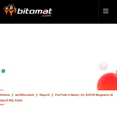
Główna
/
we Włoszech
/
Napoli
/
Via Pietro Nenni, 54, 80018 Mugnano di
apoli NA, Italia