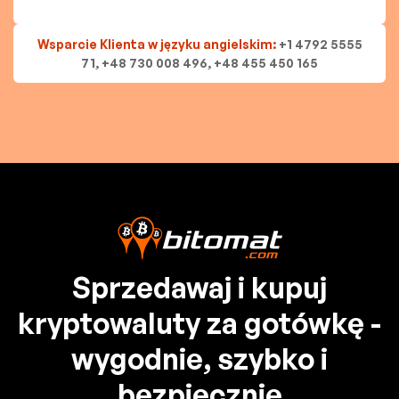
Wsparcie Klienta w języku angielskim:
+1 4792 5555
71, +48 730 008 496, +48 455 450 165
Sprzedawaj i kupuj
kryptowaluty za gotówkę -
wygodnie, szybko i
bezpiecznie