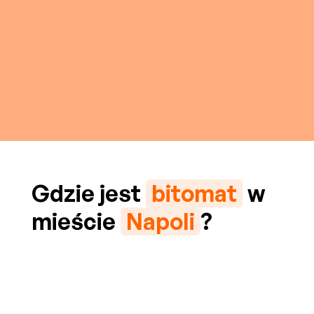
Gdzie jest
bitomat
w
mieście
Napoli
?