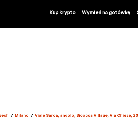
Kup krypto
Wymień na gotówkę
zech
/
Milano
/
Viale Sarca, angolo, Bicocca Village, Via Chiese, 20