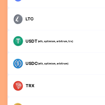
LTC
USDT
(eth, optimism, arbitrum, trx)
USDC
(eth, optimism, arbitrum)
TRX