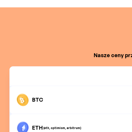
Nasze ceny prz
BTC
ETH
(eth, optimism, arbitrum)