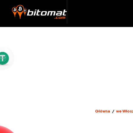
Główna
/
we Włos