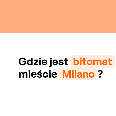
Gdzie jest
bitomat
mieście
Milano
?