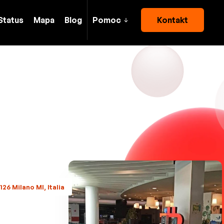
Status
Mapa
Blog
Pomoc
Kontakt
126 Milano MI, Italia