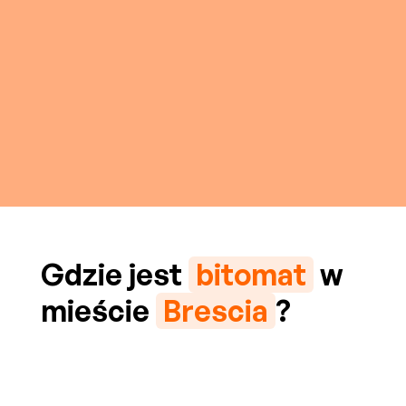
Gdzie jest
bitomat
w
mieście
Brescia
?