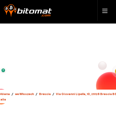
Główna
/
we Włoszech
/
Brescia
/
Via Giovanni Lipella, 10, 25128 Brescia BS
talia