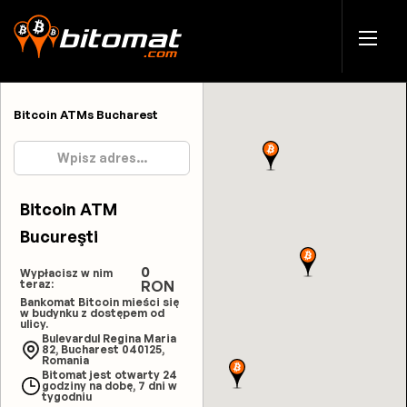
Bitcoin ATMs Bucharest
Bitcoin ATM
Bucureşti
0
Wypłacisz w nim
teraz:
RON
Bankomat Bitcoin mieści się
w budynku z dostępem od
ulicy.
Bulevardul Regina Maria
82, Bucharest 040125,
Romania
Bitomat jest otwarty 24
godziny na dobę, 7 dni w
tygodniu