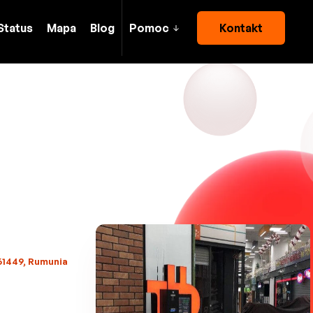
Status
Mapa
Blog
Pomoc
Kontakt
061449, Rumunia