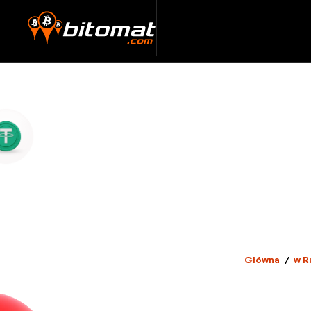
Główna
/
w R