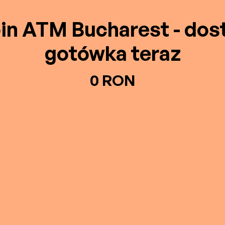
oin ATM Bucharest - dos
gotówka teraz
0 RON