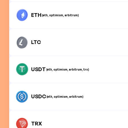
ETH
(eth, optimism, arbitrum)
LTC
USDT
(eth, optimism, arbitrum, trx)
USDC
(eth, optimism, arbitrum)
TRX