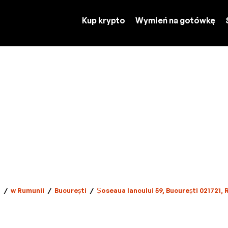
Kup krypto
Wymień na gotówkę
a
/
w Rumunii
/
București
/
Șoseaua Iancului 59, București 021721,