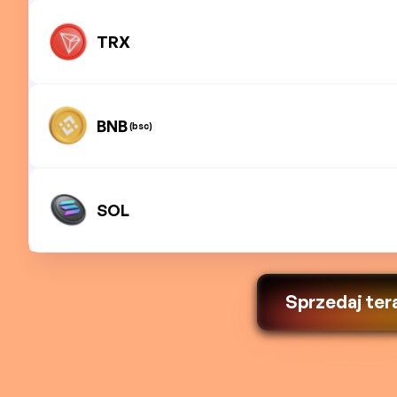
TRX
BNB
(bsc)
SOL
Sprzedaj ter