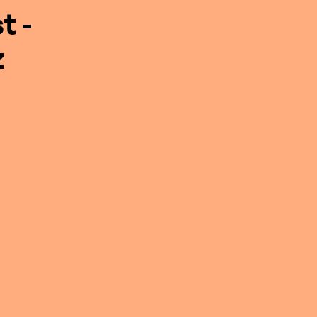
t -
z