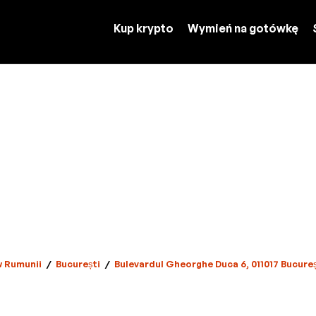
Kup krypto
Wymień na gotówkę
w Rumunii
/
București
/
Bulevardul Gheorghe Duca 6, 011017 Bucure