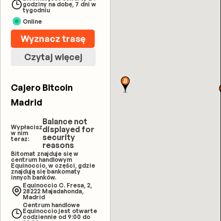
godziny na dobę, 7 dni w
tygodniu
Online
Wyznacz trasę
Czytaj więcej
Cajero Bitcoin
Madrid
Balance not
Wypłacisz
displayed for
w nim
security
teraz:
reasons
Bitomat znajduje się w
centrum handlowym
Equinoccio, w części, gdzie
znajdują się bankomaty
innych banków.
Equinoccio C. Fresa, 2,
28222 Majadahonda,
Madrid
Centrum handlowe
Equinoccio jest otwarte
codziennie od 9:00 do