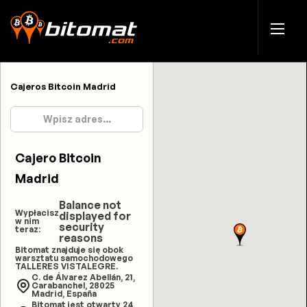
Cajeros Bitcoin Madrid
Cajero Bitcoin
Madrid
Balance not
Wypłacisz
displayed for
w nim
security
teraz:
reasons
Bitomat znajduje się obok
warsztatu samochodowego
TALLERES VISTALEGRE.
C. de Álvarez Abellán, 21,
Carabanchel, 28025
Madrid, España
Bitomat jest otwarty 24