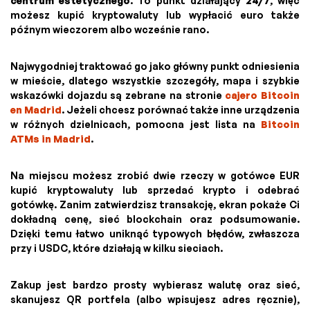
centrum estetycznego
. To punkt działający
24/7
, więc
możesz kupić kryptowaluty lub wypłacić euro także
późnym wieczorem albo wcześnie rano.
Najwygodniej traktować go jako główny punkt odniesienia
w mieście, dlatego wszystkie szczegóły, mapa i szybkie
wskazówki dojazdu są zebrane na stronie
cajero Bitcoin
en Madrid
. Jeżeli chcesz porównać także inne urządzenia
w różnych dzielnicach, pomocna jest lista na
Bitcoin
ATMs in Madrid
.
Na miejscu możesz zrobić dwie rzeczy w gotówce EUR
kupić kryptowaluty lub sprzedać krypto i odebrać
gotówkę. Zanim zatwierdzisz transakcję, ekran pokaże Ci
dokładną cenę, sieć blockchain oraz podsumowanie.
Dzięki temu łatwo uniknąć typowych błędów, zwłaszcza
przy i USDC, które działają w kilku sieciach.
Zakup jest bardzo prosty wybierasz walutę oraz sieć,
skanujesz QR portfela (albo wpisujesz adres ręcznie),