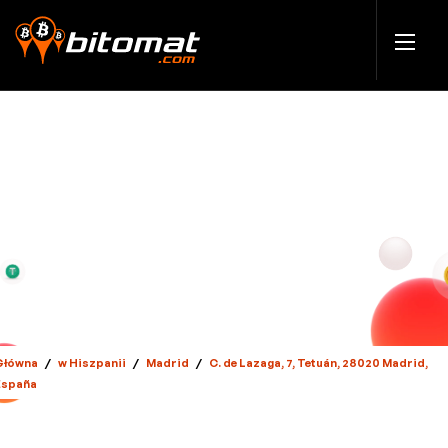
Główna
/
w Hiszpanii
/
Madrid
/
C. de Lazaga, 7, Tetuán, 28020 Madrid,
España