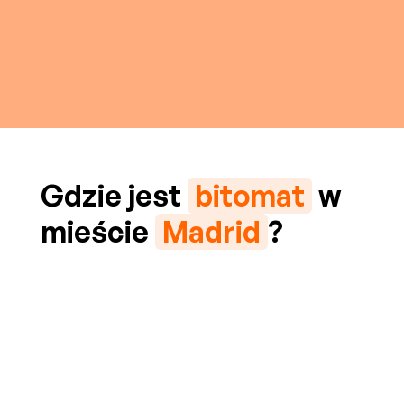
Gdzie jest
bitomat
w
mieście
Madrid
?