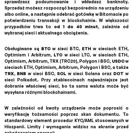
sprawdzasz podsumowanie i wkładasz banknoty.
Sprzedaż możesz rozpocząć bezpośrednio na urządzeniu
albo online, a następnie odebrać gotówkę w Bitomacie po
potwierdzeniu transakcji w blockchainie. W większości
przypadków trwa to
od 1 do 40 minut
, zależnie od
wybranej sieci i aktualnego obciążenia.
Obsługiwane są
BTC
w sieci BTC,
ETH
w sieciach ETH,
Optimism i Arbitrum,
LTC
w sieci LTC, w sieciach ETH,
Optimism, Arbitrum, TRX (TRC20), Polygon i BSC,
USDC
w
sieciach ETH, Optimism, Arbitrum, Polygon i BSC, a także
TRX
,
BNB
w sieci BSC,
SOL
w sieci Solana oraz
DOT
w
sieci Polkadot. Przy stablecoinach najważniejsze jest
dobranie właściwej sieci, bo ta sama waluta może być
wysyłana różnymi blockchainami.
W zależności od kwoty urządzenie może poprosić o
weryfikację tożsamości poprzez skan dokumentu. To
standardowy element procedur KYC/AML stosowanych w
Hiszpanii. Limity i wymagania widzisz na ekranie przed
zakończeniem operacji.