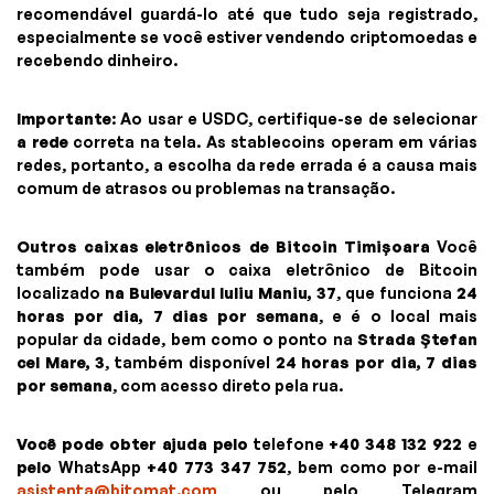
recomendável guardá-lo até que tudo seja registrado,
especialmente se você estiver vendendo criptomoedas e
recebendo dinheiro.
Importante
: Ao usar e USDC, certifique-se de selecionar
a rede
correta na tela. As stablecoins operam em várias
redes, portanto, a escolha da rede errada é a causa mais
comum de atrasos ou problemas na transação.
Outros caixas eletrônicos de Bitcoin Timișoara
Você
também pode usar o caixa eletrônico de Bitcoin
localizado
na Bulevardul Iuliu Maniu, 37
, que funciona
24
horas por dia, 7 dias por semana
, e é o local mais
popular da cidade, bem como o ponto na
Strada Ștefan
cel Mare, 3
, também disponível
24 horas por dia, 7 dias
por semana
, com acesso direto pela rua.
Você pode obter ajuda pelo
telefone
+40 348 132 922
e
pelo
WhatsApp
+40 773 347 752
, bem como por e-mail
asistenta@bitomat.com
ou pelo Telegram