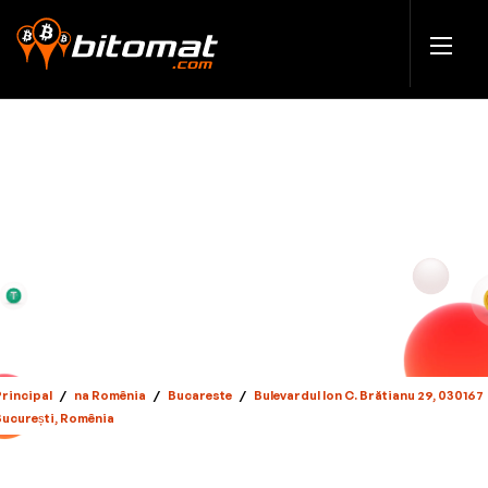
Principal
/
na Romênia
/
Bucareste
/
Bulevardul Ion C. Brătianu 29, 030167
București, Romênia