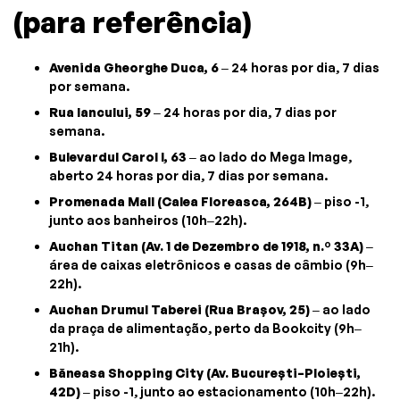
(para referência)
Avenida Gheorghe Duca, 6
– 24 horas por dia, 7 dias
por semana.
Rua Iancului, 59
– 24 horas por dia, 7 dias por
semana.
Bulevardul Carol I, 63
– ao lado do Mega Image,
aberto 24 horas por dia, 7 dias por semana.
Promenada Mall (Calea Floreasca, 264B)
– piso -1,
junto aos banheiros (10h–22h).
Auchan Titan (Av. 1 de Dezembro de 1918, n.º 33A)
–
área de caixas eletrônicos e casas de câmbio (9h–
22h).
Auchan Drumul Taberei (Rua Brașov, 25)
– ao lado
da praça de alimentação, perto da Bookcity (9h–
21h).
Băneasa Shopping City (Av. București–Ploiești,
42D)
– piso -1, junto ao estacionamento (10h–22h).