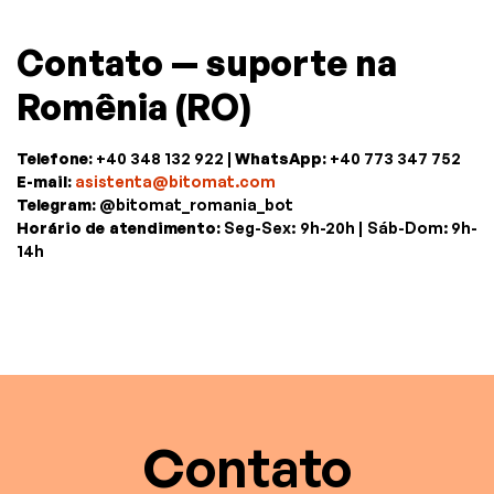
Contato — suporte na
Romênia (RO)
Telefone:
+40 348 132 922 |
WhatsApp:
+40 773 347 752
E-mail:
asistenta@bitomat.com
Telegram:
@bitomat_romania_bot
Horário de atendimento:
Seg-Sex: 9h-20h | Sáb-Dom: 9h-
14h
Contato