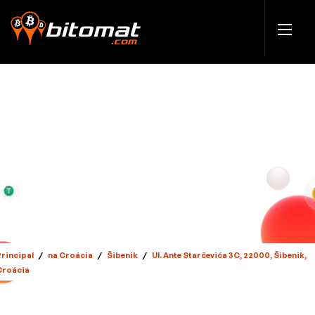
Principal
/
na Croácia
/
Šibenik
/
Ul. Ante Starčevića 3C, 22000, Šibenik,
Croácia