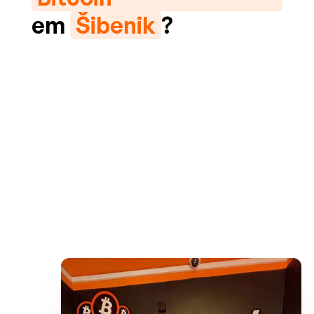
em
Šibenik
?