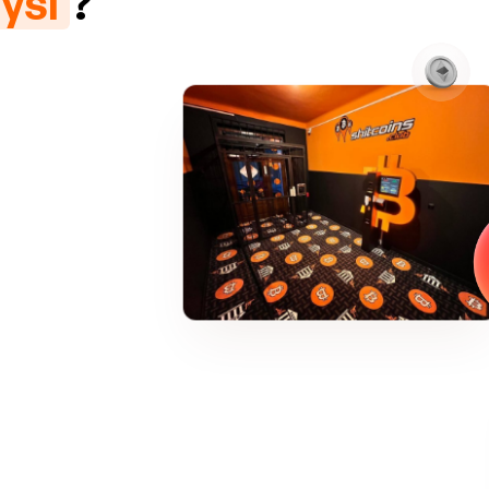
yśl
?