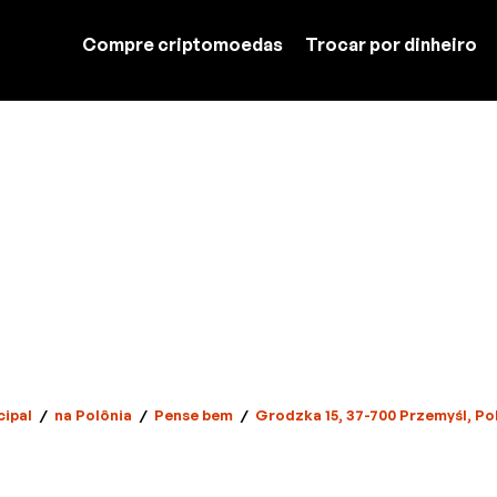
Compre criptomoedas
Trocar por dinheiro
cipal
/
na Polônia
/
Pense bem
/
Grodzka 15, 37-700 Przemyśl, Po