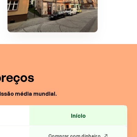
preços
issão média mundial.
Início
Comprar com dinheiro