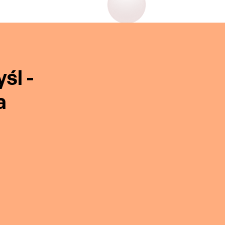
śl -
a