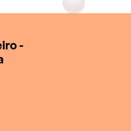
iro -
a