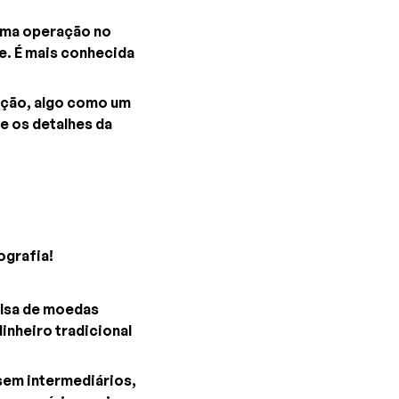
 uma operação no
e. É mais conhecida
sação, algo como um
e os detalhes da
ografia!
olsa de moedas
inheiro tradicional
sem intermediários,