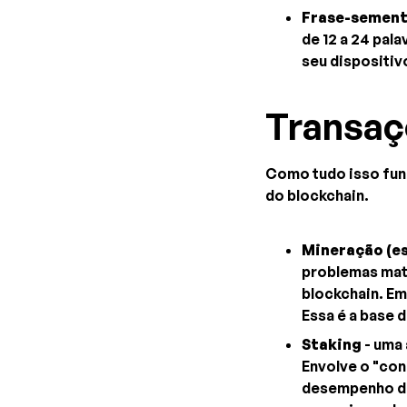
Frase-semen
de 12 a 24 pal
seu dispositiv
Transaç
Como tudo isso fun
do blockchain.
Mineração (e
problemas mat
blockchain. E
Essa é a base 
Staking
- uma 
Envolve o "con
desempenho da