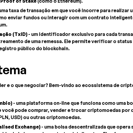
e
Proof of Stake
(como o Ethereum).
uma taxa de transação em que você incorre para realizar
mo enviar fundos ou interagir com um contrato inteligent
eum.
ação (TxID)
- um identificador exclusivo para cada tran
reamento de uma remessa. Ele permite verificar o status 
egistro público do blockchain.
stema
er e o que negociar? Bem-vindo ao ecossistema de cript
mbio)
- uma plataforma on-line que funciona como uma b
de você pode comprar, vender e trocar criptomoedas por d
 PLN, USD) ou outras criptomoedas.
alised Exchange)
- uma bolsa descentralizada que opera 