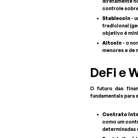
diretamente no
controle sobre
Stablecoin
- u
tradicional (g
objetivo é min
Altcoin
- o no
menores e de n
DeFi e 
O futuro das fina
fundamentais para 
Contrato int
como um contr
determinadas 