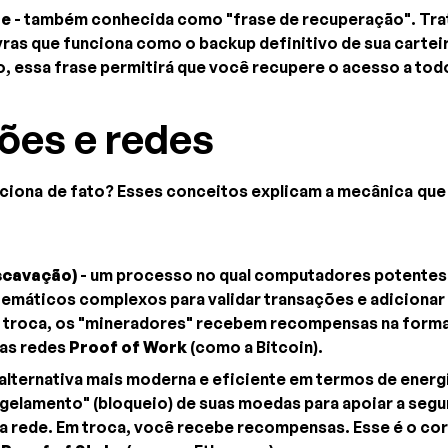
te
- também conhecida como "frase de recuperação". Trat
avras que funciona como o backup definitivo de sua cartei
o, essa frase permitirá que você recupere o acesso a tod
ões e redes
ciona de fato? Esses conceitos explicam a mecânica que
scavação)
- um processo no qual computadores potentes
emáticos complexos para validar transações e adicionar
m troca, os "mineradores" recebem recompensas na form
das redes
Proof of Work
(como a Bitcoin).
alternativa mais moderna e eficiente em termos de energ
gelamento" (bloqueio) de suas moedas para apoiar a segu
 rede. Em troca, você recebe recompensas. Esse é o co