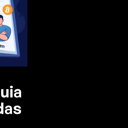
uia
das