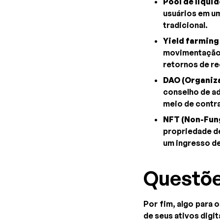
Pool de liqui
usuários em um
tradicional.
Yield farming
movimentação d
retornos de r
DAO (Organiz
conselho de a
meio de contra
NFT (Non-Fung
propriedade de
um ingresso d
Questõe
Por fim, algo para 
de seus ativos digit