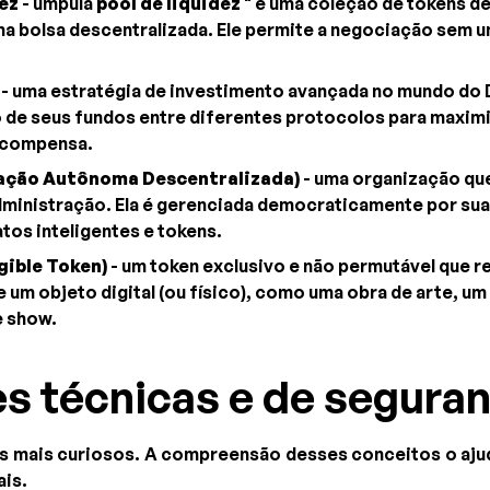
dez
- umpula
pool de liquidez
" é uma coleção de tokens d
a bolsa descentralizada. Ele permite a negociação sem u
- uma estratégia de investimento avançada no mundo do D
e seus fundos entre diferentes protocolos para maximiz
ecompensa.
ação Autônoma Descentralizada)
- uma organização qu
dministração. Ela é gerenciada democraticamente por su
tos inteligentes e tokens.
ible Token)
- um token exclusivo e não permutável que r
 um objeto digital (ou físico), como uma obra de arte, u
e show.
s técnicas e de segura
os mais curiosos. A compreensão desses conceitos o aju
ais.