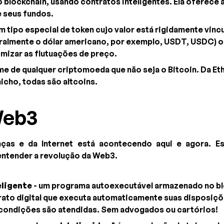
 blockchain, usando contratos inteligentes. Ela oferece 
 seus fundos.
m tipo especial de token cujo valor está rigidamente vin
eralmente o dólar americano, por exemplo, USDT, USDC) ou
imizar as flutuações de preço.
me de qualquer criptomoeda que não seja o Bitcoin. Da Et
icho, todas são altcoins.
Web3
nças e da Internet está acontecendo aqui e agora. E
entender a revolução da Web3.
eligente
- um programa autoexecutável armazenado no bl
ato digital que executa automaticamente suas disposiç
condições são atendidas. Sem advogados ou cartórios!