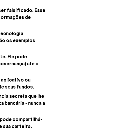
er falsificado. Esse
nformações de
 tecnologia
 são os exemplos
te. Ele pode
governança) até o
aplicativo ou
ie seus fundos.
ncia secreta que lhe
a bancária - nunca a
 pode compartilhá-
 sua carteira.