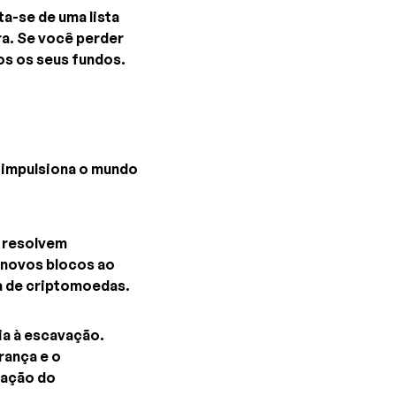
a-se de uma lista
ra. Se você perder
os os seus fundos.
 impulsiona o mundo
 resolvem
 novos blocos ao
a de criptomoedas.
ia à escavação.
rança e o
ração do