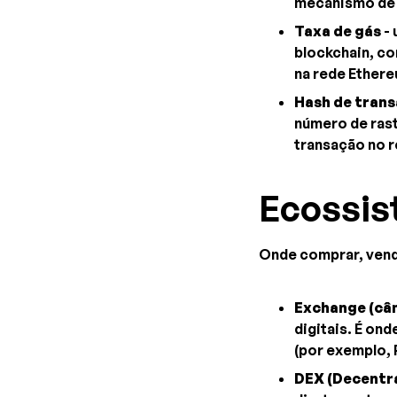
mecanismo d
Taxa de gás
- 
blockchain, co
na rede Ether
Hash de trans
número de rast
transação no r
Ecossi
Onde comprar, vend
Exchange (câ
digitais. É on
(por exemplo,
DEX (Decentr