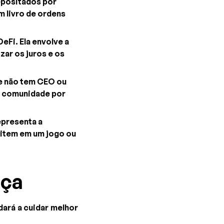
epositados por
m livro de ordens
eFi. Ela envolve a
ar os juros e os
e não tem CEO ou
a comunidade por
epresenta a
m item em um jogo ou
nça
dará a cuidar melhor