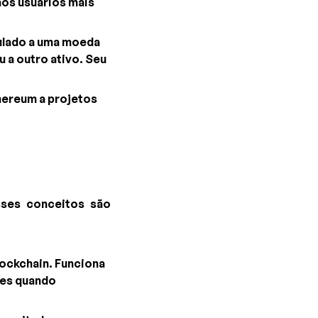
aos usuários mais
culado a uma moeda
 a outro ativo. Seu
hereum a projetos
sses conceitos são
ockchain. Funciona
ões quando