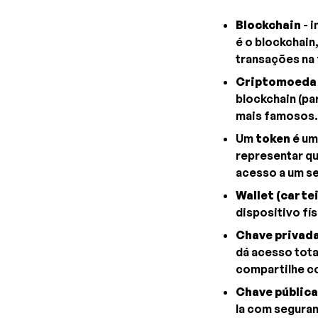
Blockchain
- i
é o blockchain
transações na
Criptomoeda
blockchain (pa
mais famosos.
Um
token
é um
representar qu
acesso a um se
Wallet (cartei
dispositivo fí
Chave privad
dá acesso tota
compartilhe c
Chave pública
la com seguran