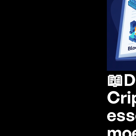
📖D
Cri
ess
moe