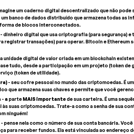
magine um caderno digital descentralizado que não pode s
, um banco de dados distribuído que armazena todas as i
 forma de blocos interconectados.
- dinheiro digital que usa criptografia (para segurança) e
ra registrar transações) para operar. Bitcoin e Ethereum
a unidade digital de valor criada em um blockchain existen
ase tudo, desde a participação em um projeto (token de 
rviço (token de utilidade).
ra)
- seu cofre pessoal no mundo das criptomoedas. É um 
sico que armazena suas chaves e permite que você gerenc
a
-
a
parte
MAIS importante
de sua carteira. É uma sequê
l às suas criptomoedas. Trate-a como a senha de sua cont
om ninguém!
- pense nela como o número de sua conta bancária. Você
ça para receber fundos. Ela está vinculada ao endereço de