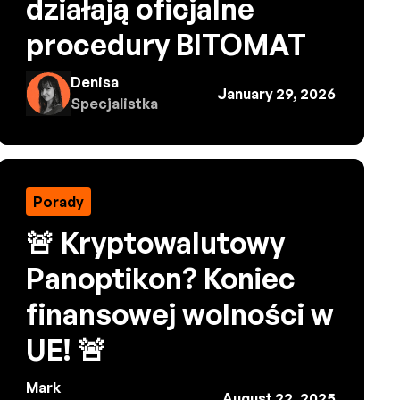
działają oficjalne
procedury BITOMAT
Denisa
January 29, 2026
Specjalistka
Porady
🚨 Kryptowalutowy
Panoptikon? Koniec
finansowej wolności w
UE! 🚨
Mark
August 22, 2025