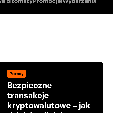
e bitomaty
Promocje!
Wydarzenia
Porady
Bezpieczne
transakcje
kryptowalutowe – jak