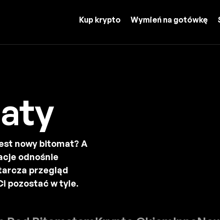
Kup krypto
Wymień na gotówkę
maty
est nowy bitomat? A
acje odnośnie
tarcza przegląd
i pozostać w tyle.