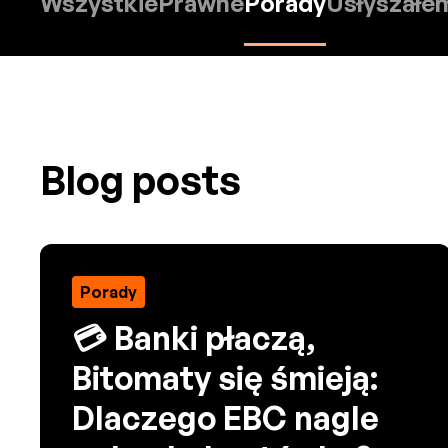
Wszystkie
Prawne
Porady
Usłyszałe
Blog posts
Porady
💳 Banki płaczą,
Bitomaty się śmieją:
Dlaczego EBC nagle