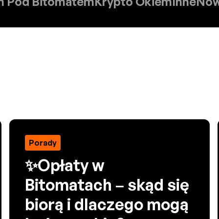
m Pod Bitomatem
Krypto Okiem
Inne
Now
Porady
✨Opłaty w
Bitomatach – skąd się
biorą i dlaczego mogą