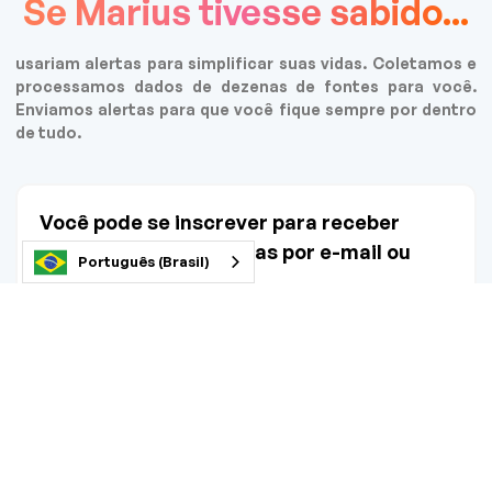
Se Marius tivesse sabido...
usariam alertas para simplificar suas vidas. Coletamos e
processamos dados de dezenas de fontes para você.
Enviamos alertas para que você fique sempre por dentro
de tudo.
Você pode se inscrever para receber
alertas por SMS, alertas por e-mail ou
Português (Brasil)
ambos
Não é necessário fornecer seus dados
reais! Use um e-mail ou número de
telefone secundário.