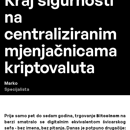
na
centraliziranim
mjenjačnicama
kriptovaluta
Marko
Specijalista
Prije samo pet do sedam godina, trgovanje
Bitcoinom
na
berzi smatralo se digitalnim ekvivalentom švicarskog
sefa - bez imena, bez pitanja. Danas je potpuno drugačije: