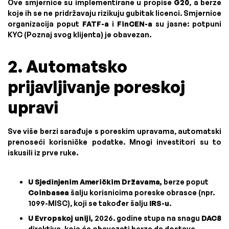
Ove smjernice su implementirane u propise
G20
, a berze
koje ih se ne pridržavaju rizikuju gubitak licenci. Smjernice
organizacija poput
FATF-a
i
FinCEN-a
su jasne: potpuni
KYC (Poznaj svog klijenta) je obavezan.
2. Automatsko
prijavljivanje poreskoj
upravi
Sve više berzi sarađuje s poreskim upravama, automatski
prenoseći korisničke podatke. Mnogi investitori su to
iskusili iz prve ruke.
U Sjedinjenim Američkim Državama,
berze poput
Coinbasea
šalju korisnicima poreske obrasce (npr.
1099-MISC), koji se također šalju
IRS-u
.
U Evropskoj uniji,
2026. godine stupa na snagu
DAC8
direktiva, koja će obavezati berze da dostave