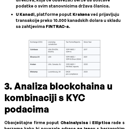
podatke o svim stanovnicima država članica.
U Kanadi
, platforme poput
Krakena
već prijavljuju
transakcije preko 10.000 kanadskih dolara u skladu
sa zahtjevima
FINTRAC-a
.
3. Analiza blockchaina u
kombinaciji s KYC
podacima
Obavještajne firme poput
Chainalysisa
i
Elliptica
rade s
berzama kako bi povezale adrese
na lancu
s berzanskim