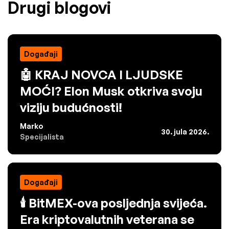
Drugi blogovi
Događaji
🤖 KRAJ NOVCA I LJUDSKE
MOĆI? Elon Musk otkriva svoju
viziju budućnosti!
Marko
30. jula 2026.
Specijalista
Događaji
🕯️ BitMEX-ova posljednja svijeća.
Era kriptovalutnih veterana se