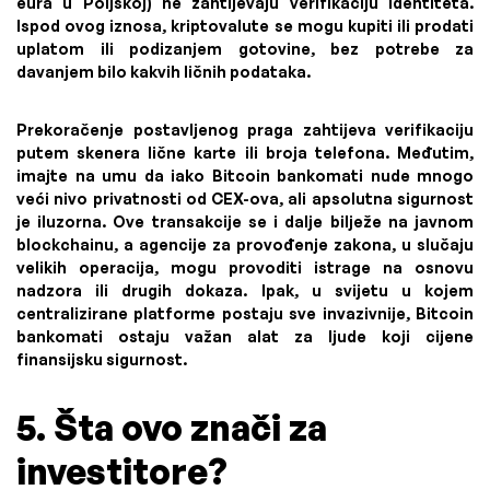
eura u Poljskoj) ne zahtijevaju verifikaciju identiteta.
Ispod ovog iznosa, kriptovalute se mogu kupiti ili prodati
uplatom ili podizanjem gotovine, bez potrebe za
davanjem bilo kakvih ličnih podataka.
Prekoračenje postavljenog praga zahtijeva verifikaciju
putem skenera lične karte ili broja telefona. Međutim,
imajte na umu da iako Bitcoin bankomati nude mnogo
veći nivo privatnosti od CEX-ova, ali apsolutna sigurnost
je iluzorna. Ove transakcije se i dalje bilježe na javnom
blockchainu, a agencije za provođenje zakona, u slučaju
velikih operacija, mogu provoditi istrage na osnovu
nadzora ili drugih dokaza. Ipak, u svijetu u kojem
centralizirane platforme postaju sve invazivnije, Bitcoin
bankomati ostaju važan alat za ljude koji cijene
finansijsku sigurnost.
5. Šta ovo znači za
investitore?