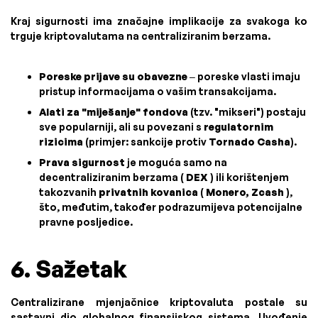
Kraj sigurnosti ima značajne implikacije za svakoga ko
trguje kriptovalutama na centraliziranim berzama.
Poreske prijave su obavezne
– poreske vlasti imaju
pristup informacijama o vašim transakcijama.
Alati za "miješanje" fondova
(tzv. "mikseri") postaju
sve popularniji, ali su povezani s
regulatornim
rizicima
(primjer: sankcije protiv
Tornado Casha
).
Prava sigurnost
je moguća samo na
decentraliziranim berzama (
DEX
) ili korištenjem
takozvanih
privatnih kovanica
(
Monero, Zcash
),
što, međutim, također podrazumijeva potencijalne
pravne posljedice.
6. Sažetak
Centralizirane mjenjačnice kriptovaluta postale su
sastavni dio globalnog finansijskog sistema. Uvođenje