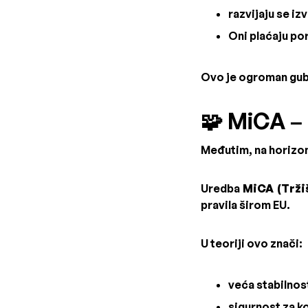
razvijaju se iz
Oni plaćaju po
Ovo je ogroman gubit
🧩 MiCA – 
Međutim, na horizont
Uredba
MiCA (Trži
pravila širom EU.
U teoriji ovo znači:
veća stabilnos
sigurnost za ko