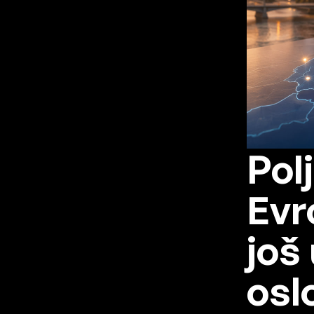
Pol
Evr
još
osl