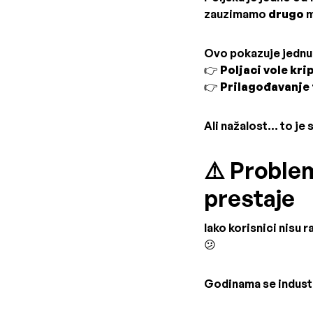
zauzimamo
drugo
m
Ovo pokazuje jednu 
👉
Poljaci vole kri
👉
Prilagođavanje 
Ali nažalost... to je
⚠️ Proble
prestaje
Iako korisnici nisu
😕
Godinama se industr