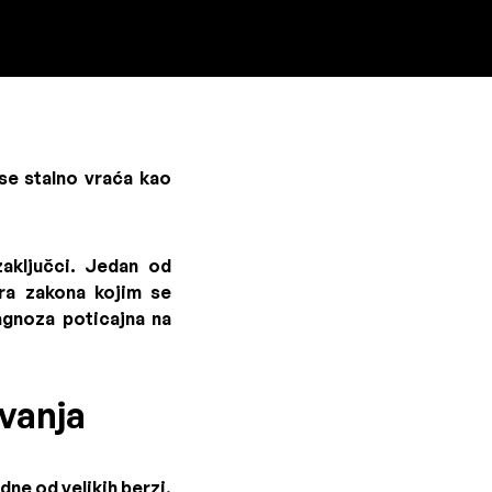
 se stalno vraća kao
aključci. Jedan od
ora zakona kojim se
agnoza poticajna na
ovanja
dne od velikih berzi,