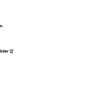
n.
lider 🏆