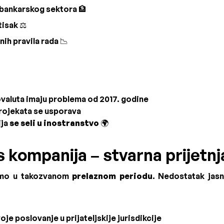
 bankarskog sektora 🏦
tisak ⚖️
ih pravila rada 📉
valuta imaju problema od 2017. godine
projekata se usporava
ija
se seli u inostranstvo
🌍
 kompanija – stvarna prijetnj
imo u takozvanom
prelaznom periodu
. Nedostatak jasn
je poslovanje u prijateljskije jurisdikcije