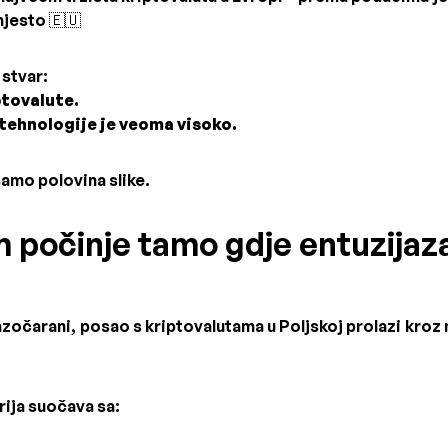
jesto 🇪🇺
stvar:
ptovalute.
tehnologije je veoma visoko.
 samo polovina slike.
m počinje tamo gdje entuzija
 razočarani, posao s kriptovalutama u Poljskoj prolazi kro
ija suočava sa: