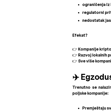
ograničenja iz
regulatorni pri
nedostatak jasn
Efekat?
👉 Kompanije kripto
👉 Razvoj lokalnih 
👉 Sve više kompan
✈️ Egzodus
Trenutno se nalaz
poljske kompanije:
Premještaju svo