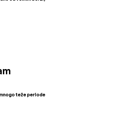
zam
z mnogo teže periode