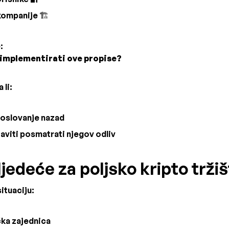
kompanije 🏗️
:
 implementirati ove propise?
 li:
poslovanje nazad
aviti posmatrati njegov odliv
sljedeće za poljsko kripto trži
ituaciju:
čka zajednica