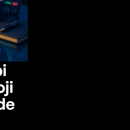
i
ji
de