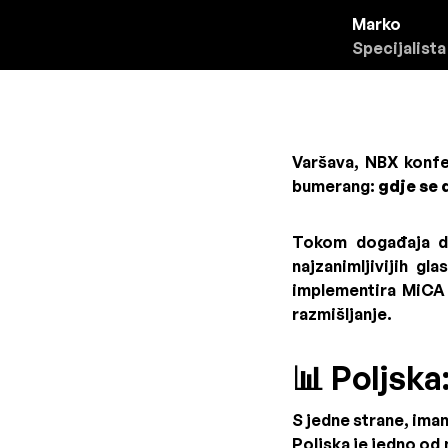
Marko
Specijalista
Varšava, NBX konfer
bumerang:
gdje se 
Tokom događaja do
najzanimljivijih g
implementira MiCA 
razmišljanje.
📊 Poljska
S jedne strane, ima
Poljska je jedno od 