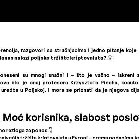
encija, razgovori sa stručnjacima i jedno pitanje koje
danas nalazi poljsko tržište kriptovaluta?
🤔
neseni su mnogi snažni i – što je važno – iskreni z
lasova bio je onaj profesora Krzysztofa Piecha, koaut
uredba u Poljskoj. I mora se priznati da je njegova dij
: Moć korisnika, slabost posl
mo razloga za ponos 👇
najvećih tržišta kriptovaluta u Evropi – prema podacima je