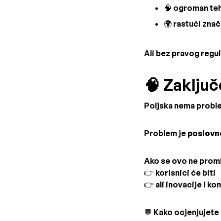
🧠 ogroman teh
🌍 rastući znač
Ali bez pravog regul
🧠 Zaključ
Poljska nema proble
Problem je
poslovn
Ako se ovo ne promi
👉 korisnici će biti
👉 ali inovacije i ko
💬 Kako ocjenjujete 