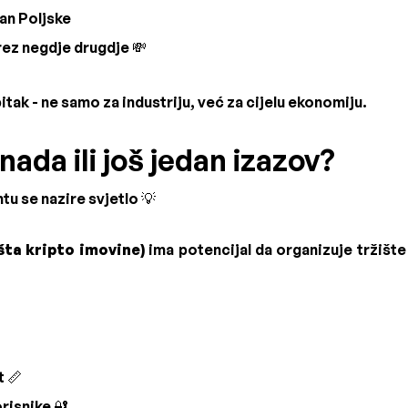
van Poljske
rez negdje drugdje 💸
ak - ne samo za industriju, već za cijelu ekonomiju.
nada ili još jedan izazov?
u se nazire svjetlo 💡
šta kripto imovine)
ima potencijal da organizuje tržište
t 📏
risnike 🔐