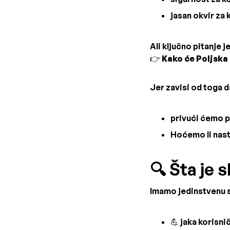
jasan okvir za 
Ali ključno pitanje je
👉
Kako će Poljska
Jer zavisi od toga da
privući ćemo 
Hoćemo li nast
🔍 Šta je 
Imamo jedinstvenu s
💪 jaka korisni