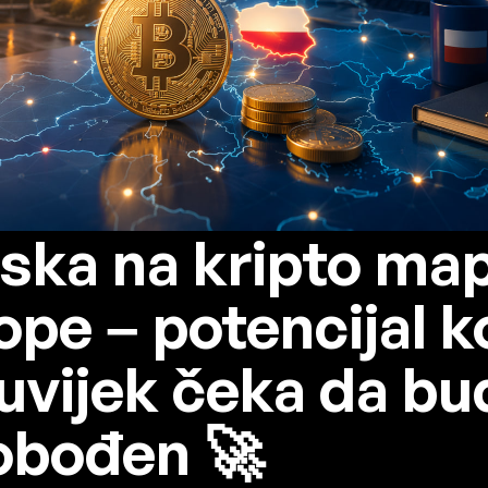
jska na kripto map
ope – potencijal ko
 uvijek čeka da bu
obođen 🚀