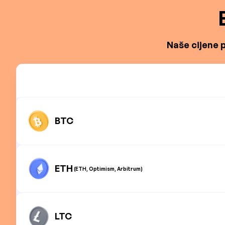
Naše cijene p
BTC
ETH
(ETH, Optimism, Arbitrum)
LTC