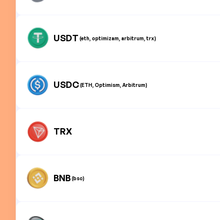
USDT
(eth, optimizam, arbitrum, trx)
USDC
(ETH, Optimism, Arbitrum)
TRX
BNB
(bsc)