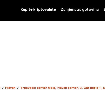
Kupite kriptovalute
Zamjena za gotovinu
j
/
Pleven
/
Trgovački centar Maxi, Pleven centar, ul. Car Boris III,