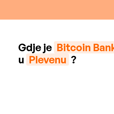
Gdje je
Bitcoin Ba
u
Plevenu
?