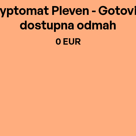
yptomat Pleven - Gotov
dostupna odmah
0 EUR