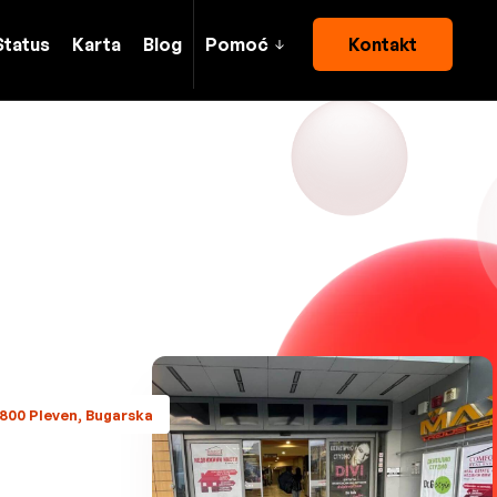
Status
Karta
Blog
Pomoć
Kontakt
 5800 Pleven, Bugarska