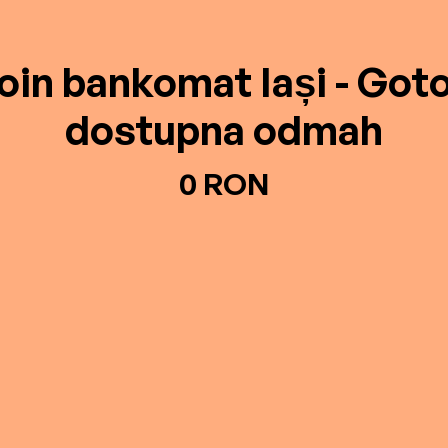
oin bankomat Iași - Got
dostupna odmah
0 RON