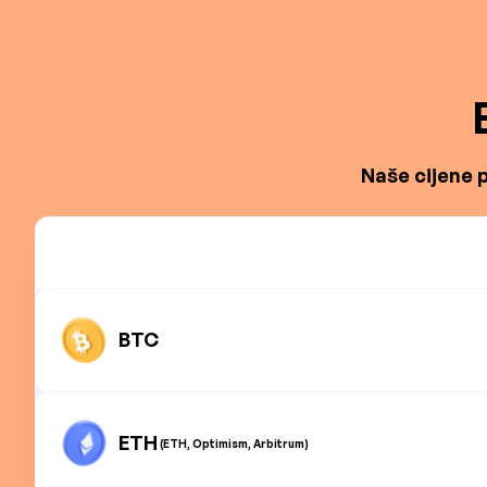
Naše cijene p
BTC
ETH
(ETH, Optimism, Arbitrum)