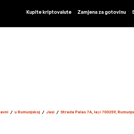
Kupite kriptovalute
Zamjena za gotovinu
avni
/
u Rumunjskoj
/
Jasi
/
Strada Palas 7A, Iași 700259, Rumunj