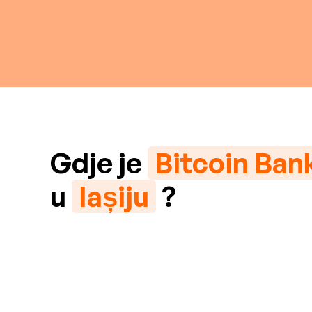
Gdje je
Bitcoin Ba
u
Iașiju
?