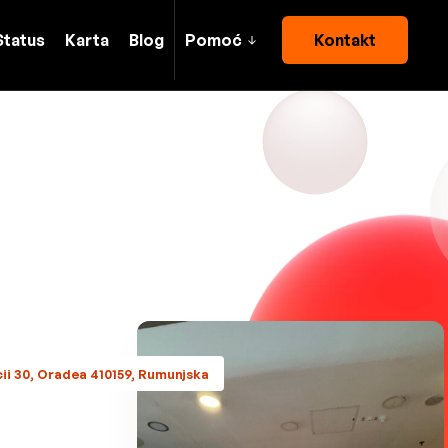
Status
Karta
Blog
Pomoć
Kontakt
ii 30, Oradea 410159, Rumunjska