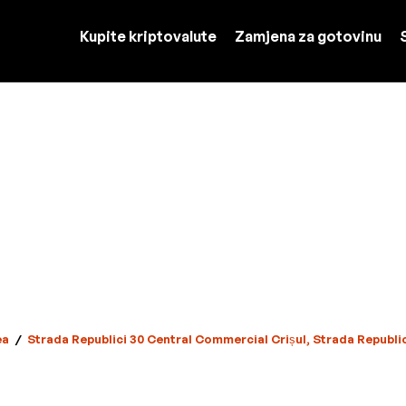
Kupite kriptovalute
Zamjena za gotovinu
ea
/
Strada Republici 30 Central Commercial Crișul, Strada Republic