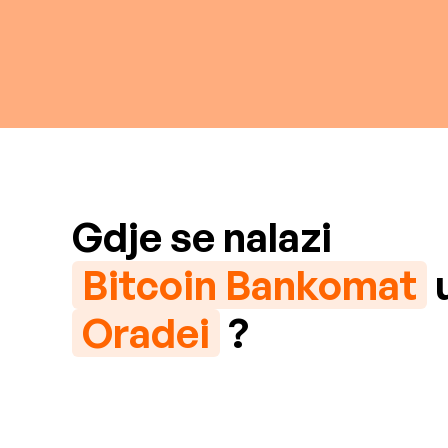
Gdje se nalazi
Bitcoin Bankomat
Oradei
?