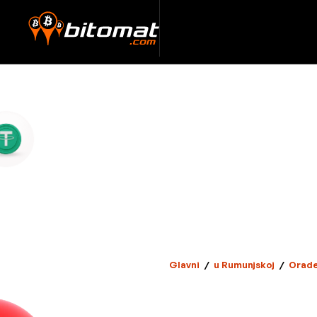
Glavni
/
u Rumunjskoj
/
Orad