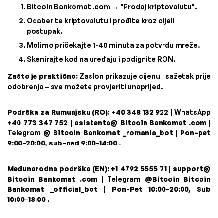
Bitcoin Bankomat .com → "Prodaj kriptovalutu".
Odaberite kriptovalutu i prođite kroz cijeli
postupak.
Molimo pričekajte 1-40 minuta za potvrdu mreže.
Skenirajte kod na uređaju i podignite RON.
Zašto je praktično:
Zaslon prikazuje cijenu i sažetak prije
odobrenja – sve možete provjeriti unaprijed.
Podrška za Rumunjsku (RO):
+40 348 132 922
| WhatsApp
+40 773 347 752
|
asistenta@ Bitcoin Bankomat .com
|
Telegram
@ Bitcoin Bankomat _romania_bot
|
Pon–pet
9:00–20:00, sub–ned 9:00–14:00
.
Međunarodna podrška (EN):
+1 4792 5555 71
|
support@
Bitcoin Bankomat .com
| Telegram
@Bitcoin Bitcoin
Bankomat _official_bot
|
Pon–Pet 10:00–20:00, Sub
10:00–18:00
.