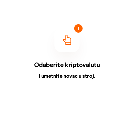
1
Odaberite kriptovalutu
i umetnite novac u stroj.
2