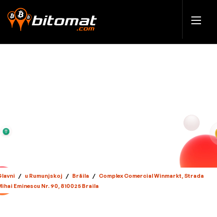
Glavni
/
u Rumunjskoj
/
Brăila
/
Complex Comercial Winmarkt, Strada
Mihai Eminescu Nr. 90, 810025 Braila