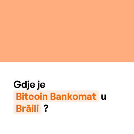
Gdje je
Bitcoin Bankomat
u
Brăili
?