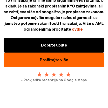
To transakcije čini ne samo sigurnima već i brzima. U
skladu je sa zakonski propisanim KYC zahtjevima, ali
ne zahtijeva više od onoga što je propisano zakonom.
Osigurava najvišu moguću razinu sigurnosti uz
jamstvo potpune zakonitosti transakcija. Više o AML
ograničenjima pročitajte
ovdje
.
Dobijte upute
Pročitajte više
- Provjerite recenzije na Google Maps