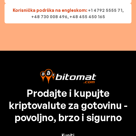
Korisnička podrška na engleskom:
+1 4792 5555 71,
+48 730 008 496, +48 455 450 165
Prodajte i kupujte
kriptovalute za gotovinu -
povoljno, brzo i sigurno
Kupiti