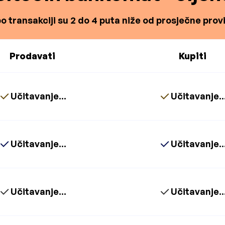
o transakciji su 2 do 4 puta niže od prosječne proviz
Prodavati
Kupiti
Učitavanje...
Učitavanje..
Učitavanje...
Učitavanje..
Učitavanje...
Učitavanje..