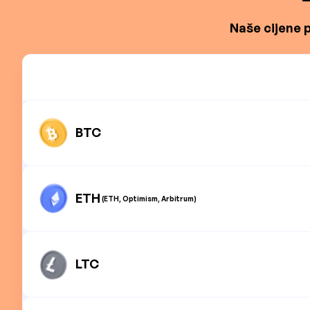
Naše cijene p
BTC
ETH
(ETH, Optimism, Arbitrum)
LTC