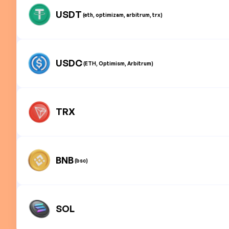
USDT
(eth, optimizam, arbitrum, trx)
USDC
(ETH, Optimism, Arbitrum)
TRX
BNB
(bsc)
SOL