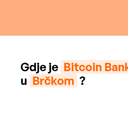
Gdje je
Bitcoin Ba
u
Brčkom
?