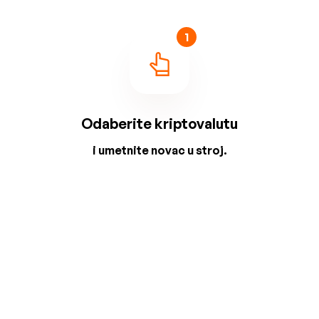
1
Odaberite kriptovalutu
i umetnite novac u stroj.
2