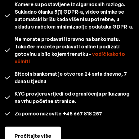
Kamere su postavljene iz sigurnosnih razloga.
Sukladno članku 5(1) GDPR-a, video snimke se
automatski brišu kada više nisu potrebne, u
skladu s načelom minimizacije podataka GDPR-a.
Ne morate prodavati izravno na bankomatu.
Također možete prodavati online i podizati
gotovinu u bilo kojem trenutku -
vodič kako to
učiniti
Bitcoin bankomat je otvoren 24 sata dnevno, 7
dana u tjednu
KYC provjera vrijedi od ograničenja prikazanog
na vrhu početne stranice.
Za pomoć nazovite
+48 667 818 257
Pročitajte više