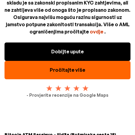
skladu je sa zakonski propisanim KYC zahtjevima, ali
ne zahtijeva više od onoga što je propisano zakonom.
Osigurava najvišu moguću razinu sigurnosti uz
jamstvo potpune zakonitosti transakcija. Više o AML
ograničenjima pročitajte
ovdje
.
Dobijte upute
Pročitajte više
- Provjerite recenzije na Google Maps
Bitcoin ATM Sarajevo – Ilidža (Butmirska cesta 18)