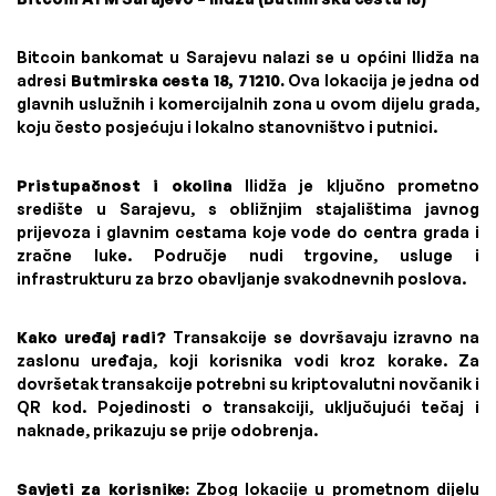
Bitcoin bankomat u Sarajevu nalazi se u općini Ilidža na
adresi
Butmirska cesta 18, 71210.
Ova lokacija je jedna od
glavnih uslužnih i komercijalnih zona u ovom dijelu grada,
koju često posjećuju i lokalno stanovništvo i putnici.
Pristupačnost i okolina
Ilidža je ključno prometno
središte u Sarajevu, s obližnjim stajalištima javnog
prijevoza i glavnim cestama koje vode do centra grada i
zračne luke. Područje nudi trgovine, usluge i
infrastrukturu za brzo obavljanje svakodnevnih poslova.
Kako uređaj radi?
Transakcije se dovršavaju izravno na
zaslonu uređaja, koji korisnika vodi kroz korake. Za
dovršetak transakcije potrebni su kriptovalutni novčanik i
QR kod. Pojedinosti o transakciji, uključujući tečaj i
naknade, prikazuju se prije odobrenja.
Savjeti za korisnike:
Zbog lokacije u prometnom dijelu