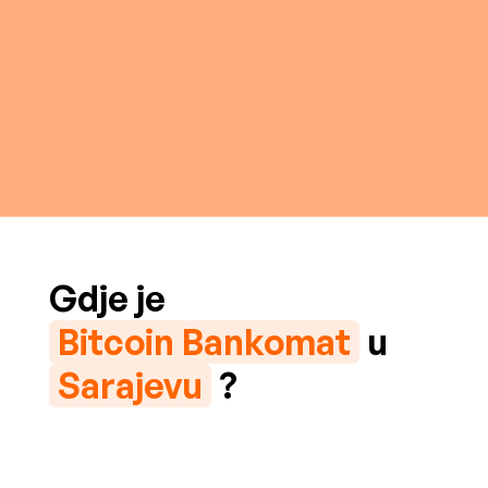
Gdje je
Bitcoin Bankomat
u
Sarajevu
?