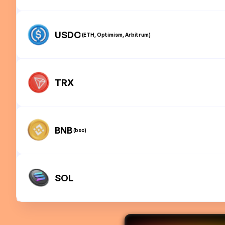
USDC
(ETH, Optimism, Arbitrum)
TRX
BNB
(bsc)
SOL