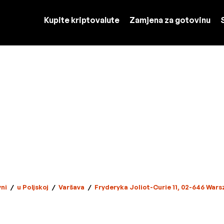
Kupite kriptovalute
Zamjena za gotovinu
ni
/
u Poljskoj
/
Varšava
/
Fryderyka Joliot-Curie 11, 02-646 War