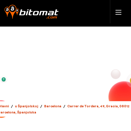
Glavni
/
u Španjolskoj
/
Barcelona
/
Carrer de Tordera, 49, Gracia, 08012
Barcelona, Španjolska