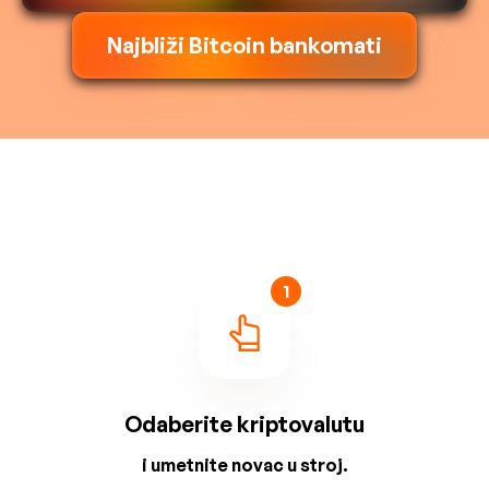
Najbliži Bitcoin bankomati
1
Odaberite kriptovalutu
i umetnite novac u stroj.