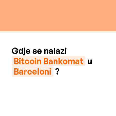
Gdje se nalazi
Bitcoin Bankomat
u
Barceloni
?