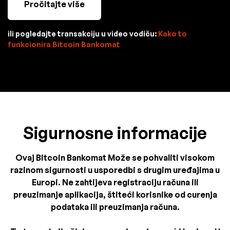
Pročitajte više
ili pogledajte transakciju u video vodiču:
Kako to
funkcionira Bitcoin Bankomat
Sigurnosne informacije
Ovaj Bitcoin Bankomat Može se pohvaliti visokom
razinom sigurnosti u usporedbi s drugim uređajima u
Europi. Ne zahtijeva registraciju računa ili
preuzimanje aplikacija, štiteći korisnike od curenja
podataka ili preuzimanja računa.