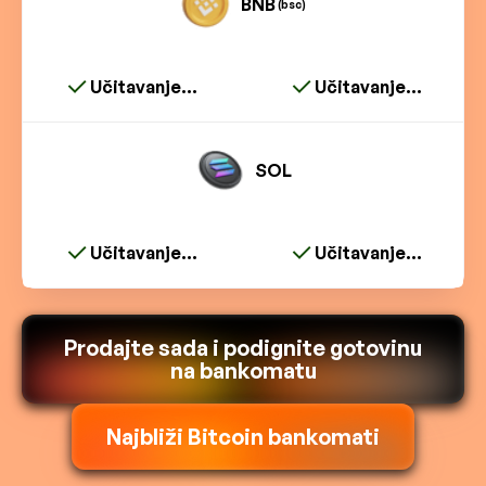
BNB
(bsc)
Učitavanje...
Učitavanje...
SOL
Učitavanje...
Učitavanje...
Prodajte sada i podignite gotovinu
na bankomatu
Najbliži Bitcoin bankomati