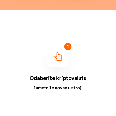
1
Odaberite kriptovalutu
i umetnite novac u stroj.
2