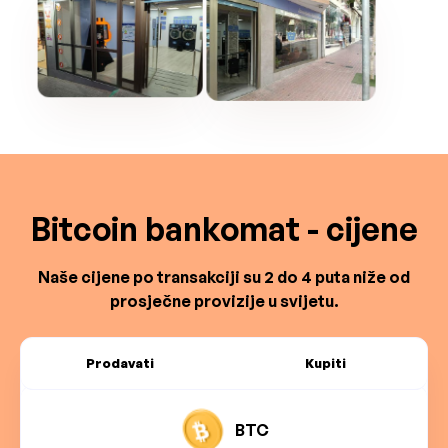
Bitcoin bankomat - cijene
Naše cijene po transakciji su 2 do 4 puta niže od
prosječne provizije u svijetu.
Prodavati
Kupiti
BTC