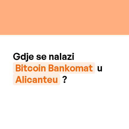
Gdje se nalazi
Bitcoin Bankomat
u
Alicanteu
?