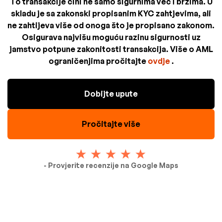
To transakcije čini ne samo sigurnima već i brzima. U
skladu je sa zakonski propisanim KYC zahtjevima, ali
ne zahtijeva više od onoga što je propisano zakonom.
Osigurava najvišu moguću razinu sigurnosti uz
jamstvo potpune zakonitosti transakcija. Više o AML
ograničenjima pročitajte
ovdje
.
Dobijte upute
Pročitajte više
- Provjerite recenzije na Google Maps