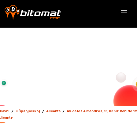
Glavni
/
u Španjolskoj
/
Alicante
/
Av. de los Almendros, 15, 03501 Benidorm
Alicante