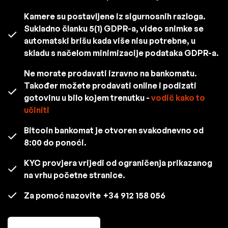
Kamere su postavljene iz sigurnosnih razloga.
Sukladno članku 5(1) GDPR-a, video snimke se
automatski brišu kada više nisu potrebne, u
skladu s načelom minimizacije podataka GDPR-a.
Ne morate prodavati izravno na bankomatu.
Također možete prodavati online i podizati
gotovinu u bilo kojem trenutku -
vodič kako to
učiniti
Bitcoin bankomat je otvoren svakodnevno od
8:00 do ponoći.
KYC provjera vrijedi od ograničenja prikazanog
na vrhu početne stranice.
Za pomoć nazovite
+34 912 158 056